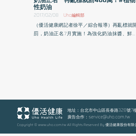
性奶油
2017/02/08
Uho編輯部
（優活健康網記者徐平／綜合報導）再亂標就
罰，奶油正名7月實施！為強化奶油抹醬、鮮
油、奶球等市售眾多具乳化效果的調味製品的
示規範，衛生福利部公告，不滿80％乳脂肪的
油不能直接標示品名為奶油，也不能使用期為
物性奶油作為產品外包裝，此項規定將於106年
月1日正式施行。標示不完整、等於違反食品
全衛生管理法第22條規定，可處新臺幣3萬元
上300萬元以下罰鍰。乳脂肪須達到80％以上
能叫奶油奶油及鮮奶油是由乳品衍生的油脂
品，7月即將實施的規定聲明，產品中的乳脂
地址：台北市中山區長春路328號7
廣告合作：
service@uho.com.tw
須達到80％以上才能叫奶油，乳脂肪含量10%
Copyright © www.uho.com.tw All Rights Reserved By 優活健康股份有
上未達80%者，則稱為鮮奶油/乳脂/食用乳油/
乳油。另以食用油脂製成人造奶油且油脂含量