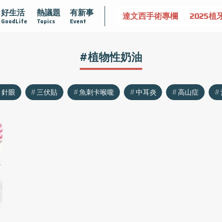
好生活
熱議題
有新事
認識攝護腺肥大
守護骨骼健康
達文西手術專欄
2025植
GoodLife
Topics
Event
#植物性奶油
針眼
三伏貼
魚刺卡喉嚨
中耳炎
高山症