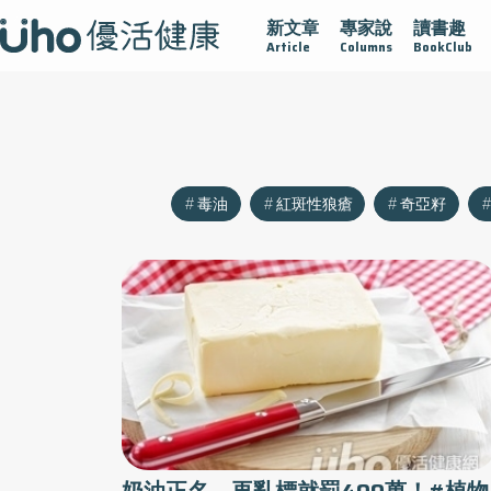
新文章
專家說
讀書趣
沾黏
守護腺在
疫情保衛戰
再生醫學
愛的未來視
Article
Columns
BookClub
毒油
紅斑性狼瘡
奇亞籽
奶油正名 再亂標就罰400萬！#植物