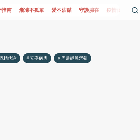
牙指南
漸凍不孤單
愛不沾黏
守護腺在
疫情保衛戰
酒精代謝
安寧病房
周邊靜脈營養