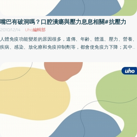
動。(當然受試者在散步時聊天也助於新的腦細胞相互連結，也是讓
它們生生不息的重要因素。)證據顯示，海馬迴體積減小與記憶功能
下降有關。在記憶力測試成績方面，散步者的分數優於做體操者。
嘴巴有破洞嗎？口腔潰瘍與壓力息息相關#抗壓力
另一項設計類似的研究也發現，每天走三公里與每天走四百公尺相
2010/12/14
Uho編輯部
比，前者幾乎能降低一半的阿茲海默症罹病風險。或許你會問，為
人體免疫功能變差的原因很多，遺傳、年齢、體溫、壓力、營養、
什麼每天步行三公里不能將阿茲海默症風險完全降到零?為什麼爺爺
疾病、感染、放化療和免疫抑制劑等，都會使免疫力下降；其中，
奶奶每天都活動，還是得了阿茲海默症?在此，還是適用「最小因子
沈重的壓力，更是破壞這道重要自然防線的元兇之一。以口腔扁平
法則」。為了讓在海馬迴剛「發芽」的腦細胞也能「生根」，除了
苔癬患者來說，100％和精神壓力有關，其次是90％以上的復發性
運動外，還必須滿足一些其他條件才能保持健康，如之前章節所
口腔潰瘍；其他如口乾舌燥，都和壓力脫不了關係。適當的壓力對
述。之後我會繼續介紹其他相關條件。不過，如果某個人其他地方
人體有喚醒作用，腎上腺會在短期承受高度壓力時，分泌大量皮質
都做得正確，只是缺乏運動而已，那麼運動也許真的能夠完全降低
醇，刺激身體釋放能量對抗外來壓力。但現代人長期承受過重壓
阿茲海默症罹病風險至零。運動量足夠 可改善膽固醇數值身體活
力，腎上腺因此工作過度而疲乏，皮質醇分泌不足，導致人們無法
動對頭腦有益；不僅有益於海馬迴，亦可改善腦部其他功能。常活
有效對抗壓力，並造成中樞神經系統、內分泌系統和免疫系統的相
動者比四體不勤者較具有抗壓力，因為他們的神經元生成作用也扮
互反應，免疫力降低，進而表現出身心各方面症狀，比如：反覆發
演著決定性角色。他們較能將不重要的事情拋在腦後，並在衝突情
作的憂鬱症、失眠、頭痛、經常感冒、消化不良，甚至引發「癌前
境中較容易做出決定。運動量足夠，尚可改善膽固醇數值，使心血
症狀」。情緒與免疫的關係是許多學者近年來研究的課題，精神緊
管循環系統運作更經濟，並降低血壓。如果白天讓身體勞動，但不
張等心理因素，可影響「自體免疫性疾病」的誘發、症狀演變、疾