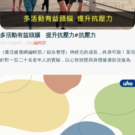
多活動有益頭腦 提升抗壓力#抗壓力
2017/08/19
Uho編輯部
（優活健康網編輯部／綜合整理）神經元的成長，終身可能！某項
針對一百二十名老年人的實驗，以心智狀態與身體健康狀況做為篩
選條件，選出來的受試者平均年齡為六十六歲；實驗開始前至少半
年內，他們每週走路時間不超過三十分鐘－這對安養院住民而言很
常見。受試者隨機分為兩組，其中一組每天散步四十分鐘，另一組
在同樣時間內只做伸展操。實驗期為一年。在實驗前、實驗中和實
驗結束時，以顯像方式測量受試者海馬迴體積。散步組的海馬迴體
積在一年內平均增加大約百分之二；伸展組的海馬迴記憶體組織平
均萎縮了大約百分之一點四強。海馬迴體積減小與記憶功能下降有
關做伸展動作無法刺激海馬迴成長，但散步可以。這項結果證明，
海馬迴隨著年紀增長而自然萎縮的原因不在於年齡，而在於缺乏運