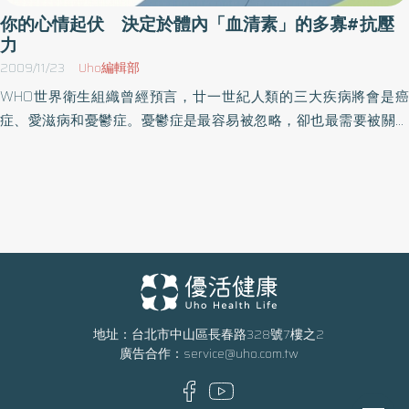
過量，睡眠也會變得更恬靜。所有這些效果(而且還有更多好處)加在
病的預後、甚至抵消療效的反應。眾多的事實，使人們相信情緒障
你的心情起伏 決定於體內「血清素」的多寡#抗壓
一起，不僅能降低由海馬迴變小所導致的失智風險機率(阿茲海默
礙，特別是緊張刺激引起的負性情緒體驗，可以改變機體免疫功
力
症)，亦可降低血管型失智(中風)風險。（本文摘自／失智可以預防，
能、而增加個體對疾病的易感性。情緒與免疫的研究，還涉及到腫
2009/11/23
Uho編輯部
更可以治癒／商周出版）
瘤與自體免疫疾病問題。目前不僅證實良性與惡性腫瘤的女性患者
WHO世界衛生組織曾經預言，廿一世紀人類的三大疾病將會是癌
間的心理反應不同，而且一些前瞻性研究也顯示，那些有可疑的子
症、愛滋病和憂鬱症。憂鬱症是最容易被忽略，卻也最需要被關心
宮頸抹片異常的婦女，經過追蹤觀察發現，有明顯的情緒異常者，
和預防的疾病。壓力的來源複雜，通常和吃什麼無關，但科學證
大多數發展成為子宮頸癌患者。生活於緊張性環境中數月後，婦女
實，情緒處理的能力與飲食卻是有關的。和身體的健康一樣，精神
的類風濕關節炎的發病率明顯增加。同樣的現象也可見於系統性紅
也是需要保養，台東基督教醫院營養師 張靜芬說明，營養雖然不
斑狼瘡、及多發性硬化症患者。我多年研究扁平苔癬的自體抗體、
能解決現實的困難，卻有助於安撫心情，減少焦慮，增加「退一步
和腫瘤指標「鱗狀細胞癌」相關抗原、以及修格連氏症候群（乾燥
海闊天空」的抗壓能力。另外長期憂鬱症所造成的茶飯不思，終究
症候群）的自體抗體等，也有類似的情形，不當的情緒壓力，會打
也會有「營養」方面的顧慮。張靜芬進一步表示，使心情快樂的元
破免疫平衡，造成免疫失調，使得自體抗體或腫瘤指標濃度升高。
素是血液中的血清素，它是一種神經傳導物質，細胞之間相互通信
情緒與免疫的一些證據，可以從研究中得到證實，比方離婚、是一
的化學分子。研究證實，血清素減少時，會出現退縮、悲觀、鬱
個較嚴重的生活事件，情緒的變化也較為複雜，因而引起的免疫學
悶、失眠、記憶衰退等現象。目前治療憂鬱症的抗憂鬱劑幾乎都是
地址：台北市中山區長春路328號7樓之2
變化也很複雜。參加考試的學生，在參加考試的當天與考試前後壓
廣告合作：
service@uho.com.tw
針對血清素，增加血清素分泌或提高血清素在神經突觸的濃度，達
力比較，也是不一樣。病人臨手術前的等待，是一種最深刻的情緒
到鎮定情緒、解除焦慮的作用。食物裡面並沒有血清素，但是具有
體驗，手術前的精神壓力，可影響到淋巴細胞對刺激物的反應，尤
促進血清素分泌的成分！午後享受一杯花茶，焦躁減少了，多了愉