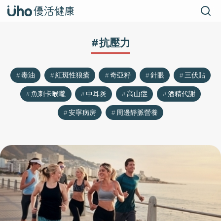
#抗壓力
毒油
紅斑性狼瘡
奇亞籽
針眼
三伏貼
魚刺卡喉嚨
中耳炎
高山症
酒精代謝
安寧病房
周邊靜脈營養