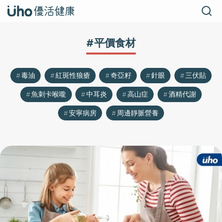
#平價食材
毒油
紅斑性狼瘡
奇亞籽
針眼
三伏貼
魚刺卡喉嚨
中耳炎
高山症
酒精代謝
安寧病房
周邊靜脈營養