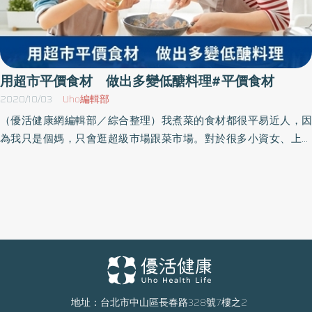
用超市平價食材 做出多變低醣料理#平價食材
2020/10/03
Uho編輯部
（優活健康網編輯部／綜合整理）我煮菜的食材都很平易近人，因
為我只是個媽，只會逛超級市場跟菜市場。對於很多小資女、上班
族、廚藝新手來說，上傳統市場可能不是這麼方便，或是不知道該
怎麼買，這時超級市場就是一個便利、門檻低的好選擇。讓低醣飲
食成為生活習慣 維持身材很簡單讓減醣更貼近生活，利用超市可
輕易購得的食材，及烘焙行、網拍常見的原料，用簡單的方式、多
樣的食材、基本的材料、原型的食物，製作美味的料理，健康的減
醣。這本書中大部分的食材，在你家附近的超市就能買得到，調味
料也可以自行變化，家裡有什麼就用什麼，缺少的不加也沒關係！
希望這些食譜可以幫助大家一起健康吃，順便消耗脂肪，而不是銀
兩。用簡單的料理方式輕鬆上菜，讓你的減醣飲食可以持之以恆。
地址：台北市中山區長春路328號7樓之2