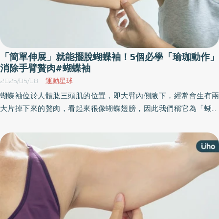
「簡單伸展」就能擺脫蝴蝶袖！5個必學「瑜珈動作」
消除手臂贅肉#蝴蝶袖
2025/05/08
運動星球
蝴蝶袖位於人體肱三頭肌的位置，即大臂內側腋下，經常會生有兩
大片掉下來的贅肉，看起來很像蝴蝶翅膀，因此我們稱它為「蝴蝶
袖」。然而蝴蝶袖是許多女生管理身材頭痛的原因之一，夏天要露
出手臂也較不好看。《優活健康網》整理以下5組瑜伽動作，針對雕
塑手臂贅肉，讓妳擺脫蝴蝶袖外還更有自信。