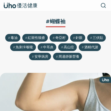
#蝴蝶袖
毒油
紅斑性狼瘡
奇亞籽
針眼
三伏貼
魚刺卡喉嚨
中耳炎
高山症
酒精代謝
安寧病房
周邊靜脈營養