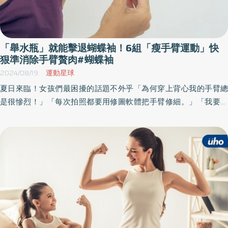
「舉水瓶」就能擊退蝴蝶袖！6組「瘦手臂運動」快
狠準消除手臂贅肉#蝴蝶袖
2024/08/19
運動星球
夏日來臨！女孩們最困擾的話題不外乎「為何穿上背心我的手臂總
是很慘烈！」「每次拍照都要用修圖軟體把手臂修細。」「我要怎
麼做才能讓手臂不再鬆垮有線條？」等等這些。然而，我們的手臂
可以分為前臂與上臂，前面這些問題都是針對上臂肌肉不緊實的困
擾，但你知道嗎？其實上臂是很容易鍛鍊的身體部位之一。《優活
健康網》特摘此篇分享手臂緊實循環訓練，幫助你甩掉掰掰袖。