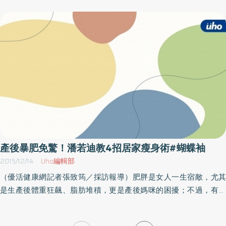
「用力」舉啞鈴。如此「用力」的運動真的可以把該部位的脂肪消
除嗎？1） 越用力的運動越用不到脂肪／通常很用力的運動都無法
做很久，例如舉重選手用盡全身的力量把槓鈴舉起來，這個選手不
可能一直做同樣的動作，持續好幾十分鐘。針對這種非常高強度的
運動，身體用的能量來源是原本就存在於肌肉中的能量「ATP」，
它就像肌肉中的電池，可以馬上供給肌肉電力。但是，ATP這種電池
數量儲存有限，可能一次的舉重動作就把原本儲存的ATP全部耗盡
了。由此可見，高強度的運動因為不可能持續太久，不需要用到太
多ATP電池，如果強度再低一點點的運動如舉啞鈴，可能持續個幾分
鐘肌肉也會累了，而原本儲存在肌肉的ATP電池不夠用時，身體會先
利用肌肉中的「肝醣」作為「燃料」去製造ATP電池，因為，利用肝
產後暴肥免驚！潘若迪教4招居家瘦身術#蝴蝶袖
醣製造電池的速度比較快，比較能應付要快速伸縮的肌肉需要。此
2015/12/14
Uho編輯部
時，因為運動的時間短，還不需要到拿「脂肪」來作為燃料。2）
（優活健康網記者張致筠／採訪報導）肥胖是女人一生宿敵，尤其
中低強度的運動才能有效燃燒脂肪／中低強度的運動，例如慢跑這
是生產後體重狂飆、脂肪堆積，更是產後媽咪的困擾；不過，有些
種運動，因為運動強度不高，所以可以連續跑一兩個小時都沒問
人在產後幾個月就能恢復原來體重，也有些婦女到了孩子長大成人
題；但是，在跑這一兩個小時的過程中需要大量的ATP電池供應肌肉
仍就甩不掉「生產證據」。對此，有氧天王潘若迪指出，成功甩肉
電力，此時，身體就開始以「脂肪」作為燃料來製造出較大量的ATP