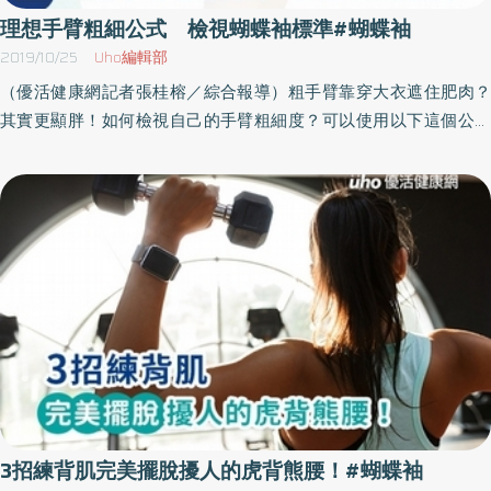
醒：如果想要增加強度，可以拿水瓶或小啞鈴 手臂內側訓練動作1.採
理想手臂粗細公式 檢視蝴蝶袖標準#蝴蝶袖
坐姿，雙腿輕鬆交疊，感覺脊椎拉長，大小手臂呈90度，手肘位置
2019/10/25
Uho編輯部
與肩膀同高，雙手掌心相對，將毛巾夾緊在小手臂之間，後轉肩
（優活健康網記者張桂榕／綜合報導）粗手臂靠穿大衣遮住肥肉？
膀。2.吸氣預備，吐氣時將手肘往上抬起高過肩膀一些，吸氣，回到
其實更顯胖！如何檢視自己的手臂粗細度？可以使用以下這個公式
與肩膀平行的位置，重複練習。小提醒：動作幅度非常小，手臂不
得到標準答案！「女性上臂圍度計算公式：低限身高（cm）×0.145
能用甩的喔！ 手臂外側訓練動作1.採坐姿，雙腿輕鬆交疊，脊椎拉長
～高限身高（cm）×0.16例如：身高158公分，手臂粗細的標準範圍
不彎腰駝背。2.大小手臂呈90度，手肘位置與肩膀同高，雙手掌心
就是 22.91（公分）～25.28（公分）。如果超過標準範圍，那就趕
面向自己，一樣將毛巾夾緊在小手臂之間，小拇指盡量併攏在一
緊學瘦手臂3動作，燃燒晃動的掰掰袖，打造結實線條，不論無袖背
起。3.吸氣預備，吐氣時手肘往上抬起高過肩膀一些，吸氣，回到與
心還是長袖毛衣，都能美美上身。鍛鍊肩關節周圍肌群 可瘦手臂
肩膀平行的位置，重複練習。小提醒：如果想提高強度，可以將毛
又挺胸其實，手臂好不好看雖然和粗細有一定關係，但更大的關係
巾摺厚一些，或是移動的幅度再小一點。 蝴蝶袖=身體警訊，恐體脂
來自緊緻度，手臂肌肉結實但又不至於過度發達，變成金剛芭比，
過高手臂出現蝴蝶袖，是肥胖跟老化的警訊，尤其身體老化是從背
是人人羨慕的完美手臂線條！鍛鍊肩關節周圍肌群，讓你瘦手臂又
部開始，當背肌無力，會連帶影響到手臂的肌肉，而形成蝴蝶袖最
挺胸！第1招. 球柱揮擊《組數》15〜20秒/3組《動作》(1) 雙手握拳
大的原因，就是手臂跟肩膀的活動量不足。而肥胖更不用說，因為
舉起，掌心向前，手臂與地面平行，小手臂與手臂呈90度。(2) 手臂
體脂肪過高，容易造成局部的肥胖，蝴蝶袖出現的機率，也就更高
往前向下擺，球頭朝下，掌心向後。(3) 接著雙手往左右伸直，再依
了。 想要擺脫蝴蝶袖，除了養成運動習慣外，平時也能從日常生活
序回到(2)和(1)，並且重複動作。第2招. 手臂內收《組數》15〜20
3招練背肌完美擺脫擾人的虎背熊腰！#蝴蝶袖
做起，因為長時間的工作，活動量不足，容易有血液循環不好的問
秒/3組《動作》(1) 雙手張開與地面平行，掌心向後，大拇指朝下。