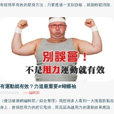
肌肉的力量，而且重量也要保持適當，避免脊椎受傷。動作三：直
有很簡單有效的塑身方法，只要透過一支刮痧板，就能輕鬆消除擾
臂下拉1.吐氣，慢慢往下拉、停留一下，吸氣，慢慢回放。過程中要
人的蝴蝶袖、胖小腹、水桶腰、大象腿、蘿蔔腿、河馬臀。台北市
保持背闊肌出力。2.注意，只有肩膀的關節在動作，操作過程大約2
立聯合醫院仁愛院區中醫科主治醫師周宗翰表示，刮痧透過刺激穴
秒，要注意到背闊肌肌肉收縮。正確運動姿勢+飲食控制=結實美背
位、調節代謝平衡，從根本上調節食慾，並加快皮下組織運行，達
練習這3個動作時，骨盆不能過度前傾或後仰，否則骨盆的壓力會變
到塑身目的。刮痧塑身步驟 專家教妳做想要身材更苗條、線條更
大，容易受傷；肩膀要保持適中位置，不聳肩、不內旋；頸部位置
明顯，各部位塑身有步驟。周宗翰醫師說明，揮別掰掰肉、蝴蝶
要回正、收下巴。不論做哪一種訓練，一定要確實做好標準動作，
袖，刮痧方向要從手臂內側，由下往上刮，可使手臂越來越纖細；
並搭配控制飲食，就能練出想要的成效！
消除胖小腹要用刮痧板繞著肚臍周圍，做順時針方向刮揉；擺脫水
桶腰要由恥骨往心窩的方向，從下朝上刮動。揮別河馬臀，由大腿
根部與臀部交接的位置，向腰部的方向刮動；消除大象腿，可從大
腿內側開始，由上往膝蓋的方向朝下疏通；擺脫蘿蔔腿，在小腿後
側由腳踝的方向，往膝關節向上刮。吃外食不變胖 滷雞腿便當聰
明吃雖然刮痧塑身效果好。營養師李婉萍建議，想要減重還得搭配
有運動就有效？力道最重要#蝴蝶袖
飲食，才是正確的減重觀念。舉例來說，上班族經常外食，選擇滷
2017/03/26
Uho編輯部
雞腿便當，要將滷雞腿去皮，熱量可減少100大卡；另外，通常便當
（優活健康網編輯部／綜合整理）我想很多人看到一大塊脂肪黏在
的飯量太多，建議告知店家少飯，也可多點青菜，就是健康均衡的
身上，會很想用力的把它甩掉，而且認為越用力的運動效果應該越
午餐。（文章授權提供／健康醫療網）
好。有人有鮪魚肚就拚命「用力」做仰臥起坐，有人有蝴蝶袖就