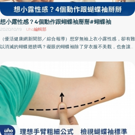
想小露性感？4個動作跟蝴蝶袖掰掰#蝴蝶袖
2020/10/19
Uho編輯部
（優活健康網新聞部／綜合報導）想穿無袖上衣小露性感，卻有難
以消滅的蝴蝶翅膀嗎？礙眼的蝴蝶袖除了穿衣服不美觀，也會讓視
覺體重增加好幾公斤。蝴蝶袖的產生除了肥胖，老化也是原因之
一，皮拉提斯老師渱棠教大家四個動作，一條毛巾，讓你在家就能
訓練手臂、甩掉蝴蝶袖。 手臂後側訓練動作1.採站姿，雙腳打開與坐
骨同寬，掌心相對夾著毛巾，吸氣，雙手往上延伸，肩膀後轉半
圈，下巴微收，感覺脊柱拉長。2.吐氣時，手肘彎曲並內夾，手掌用
力互推的感覺，吸氣，雙手再次往天空延伸，重複動作。小提醒：
如果想要增加強度，可以拿水瓶或是小啞鈴。 二頭肌訓練動作1.採站
姿，雙腳打開與坐骨同寬，掌心朝上，雙手握住毛巾兩端，並往前
伸直，位置與肩膀呈水平。2.腹部內收，後轉肩膀，感覺手往前推，
肩膀往後拖，雙手握住毛巾時，稍微往兩邊拉扯。3.吸氣預備，吐氣
時，雙手往內收至約90度的位置，吸氣回到水平，重複動作。小提