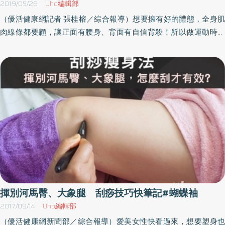
2019/05/26
Uho編輯部
題，更會容易累積脂肪，長時間姿勢不正確、經常駝背，也會讓
(2) 再將手往身體方向收進來，過程中收微轉動手臂，讓掌心微微向
（優活健康網記者 張桂榕／綜合報導）想要擁有好的體態，全身肌
肩、背的肌肉過於緊繃，久而久之，也會影響蝴蝶袖的形成。
上，最後讓手臂靠攏身體，重複動作。Tip：動作在瑜珈墊上或坐在
肉線條都要顧，讓正面有腰身、背面有自信背殺！所以做運動時，
椅子上做都可以，但過程中要記得，保持脊柱伸直，不彎腰駝背。
除了肚子上的游泳圈、手臂上的蝴蝶袖、大腿上的馬鞍肉，也別忘
第3招.反向伏地挺身《組數》15〜20秒/3組《動作》(1) 在瑜珈墊
了訓練背部的肌肉！背後有好看的肌肉線條，不但有視覺好腰身，
上，呈現坐姿，雙腳屈膝，腳底板踩好地面，雙手向後撐地，手指
更讓你整個人看起來小一號！背部線條才是關鍵！練背肌的3大好處
朝身體方向。(2) 身體後仰，利用手臂的力量Hold住全身，停頓一下
鍛鍊背部肌肉，可改善個人體態、打擊鬆弛以及增強核心肌群。1.預
後，再回到起始位置，重複動作。Tip：過程中脖子稍微內收，不後
防圓肩和駝背圓肩和駝背的體態，容易造成肚子更大、壓迫內臟讓
仰，避免頸部受傷。 以上3招的訓練目的，是活動及鍛鍊肩關節周圍
呼吸不順暢，嚴重還會影響到四肢麻痺和頭腦思緒。2.身形外觀更好
肌群；在日常的動作中，比較少會運動到上臂，如果不特別針對這
看人人都希望自己是個衣架子，擁有緊實的美背，就算只穿一件簡
部位做訓練，肌肉量不夠加上脂肪堆積，就很容易出現蝴蝶袖！當
單的T恤，也能很迷人。3.可增強核心肌群練背部肌肉的同時，核心
然，任何減重瘦身目標，一定都要搭配飲食控制，效果才會好！下
必須穩定才能正確施力，因此「練背同時練腹部」，讓你的背和肚
定決心、立定目標，一起愛運動，讓生活更健康。
子，一起緊實。3個背闊肌訓練動作，訓練緊實有型的背闊肌！ 動作
一：單槓上拉1.身體穩定後上拉，感覺背闊肌正受自己控制。2.過程
中停留數秒，且一定要注意背闊肌，一直都要有緊繃的感覺。動作
揮別河馬臀、大象腿 刮痧技巧快筆記#蝴蝶袖
二：槓鈴划船1.雙手全握槓鈴，腰打直往下彎，把槓鈴舉起碰到下胸
2017/09/14
Uho編輯部
再放下就是一輪。2.過程中注意背要保持平直，才不會用到太多屁股
（優活健康網新聞部／綜合報導）愛美女性快看過來，想要塑身也