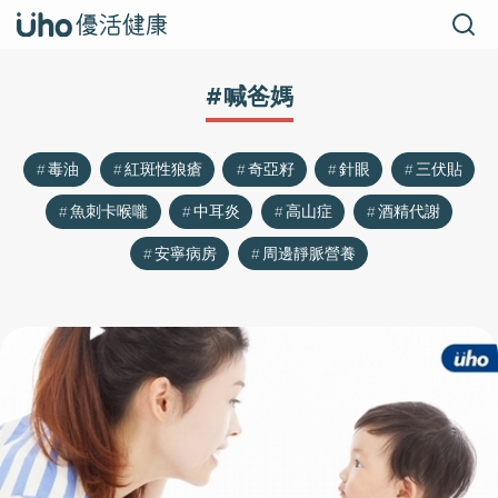
#喊爸媽
毒油
紅斑性狼瘡
奇亞籽
針眼
三伏貼
魚刺卡喉嚨
中耳炎
高山症
酒精代謝
安寧病房
周邊靜脈營養