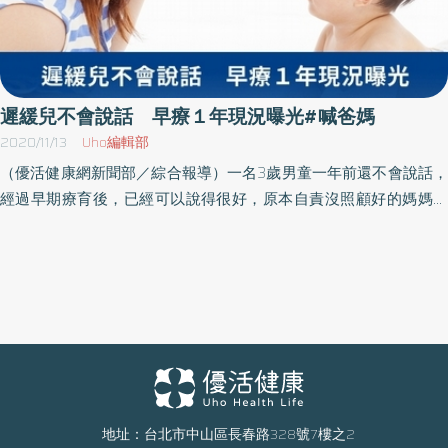
遲緩兒不會說話 早療１年現況曝光#喊爸媽
2020/11/13
Uho編輯部
（優活健康網新聞部／綜合報導）一名3歲男童一年前還不會說話，
經過早期療育後，已經可以說得很好，原本自責沒照顧好的媽媽也
綻開笑容。醫師表示，小孩發展遲緩大部分並非父母之過，不要背
罪於身，應把握3歲前的黃金期，陪孩子一起治療成長。多數原因非
父母所造成 父母別背罪於身 衛福部彰化醫院兒童發展聯合評估中
心主任梁孫源指出，男童去年由媽媽帶來接受評估，當時他在語
言、認知及動作發展均落後，經過一年的早期療育、追蹤評估，各
方面發展都有顯著進步，說話說得很好，情緒也比過去更穩定。 媽
媽表示，得知孩子發展遲緩時心中難過又自責，懷疑自己是否照顧
上有什麼疏忽，才造成孩子發展遲緩，但醫師及治療師告訴她，孩
子是天生發展比較慢，要她不要自責。她與語言治療師、職能治療
地址：台北市中山區長春路328號7樓之2