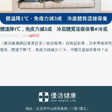
體溫降1℃，免疫力減3成 冷底體質這樣保養#冷底
2021/02/20
Uho編輯部
（優活健康網記者黃苡安／綜合報導）百病起於寒，日本學者研究
發現，體溫下降1℃，免疫力就減少30％，中醫又是如何看待？台北
市立聯合醫院林森中醫昆明院區中醫科醫師趙品諭指出，俗稱「冷
底」的虛寒體質，與陽氣不足有關，體內暖流運行不順，對影響陽
氣的事物特別敏感且不易調整，例如夏天開冷氣會不舒服、冬天穿
再多還是手腳冰冷；或是吹到風就打噴嚏、吃冰冷食物就拉肚子
等。中醫看「冷底」體質，與陽氣不足有關，通常會從脾腎著手來
增強陽氣，除了使用藥材與針灸來改善，冬天應早睡晚醒，避免陽
氣過度耗散。只有冬天手腳冰冷 算是亞健康狀態陽氣不足可顯現
在身體各部位，像是胸悶、脹氣腹瀉、頻尿夜尿、關節肌肉僵硬痠
痛、憂鬱不好動、女性生理期不順等。不過，趙品諭說，「冷底」
地址：台北市中山區長春路328號7樓之2