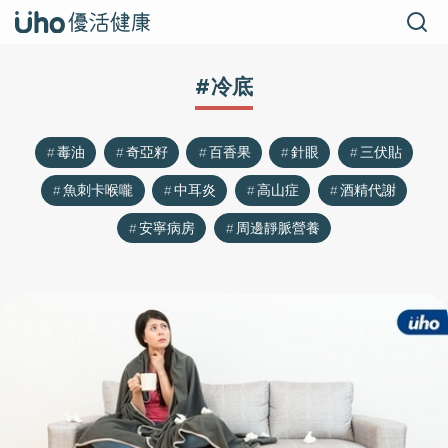
#冷底
毒油
奇亞籽
百香果
針眼
三伏貼
魚刺卡喉嚨
中耳炎
高山症
酒精代謝
安寧病房
周邊靜脈營養