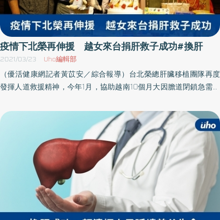
疫情下北榮再伸援 越女來台捐肝救子成功#換肝
2021/03/23
Uho編輯部
（優活健康網記者黃苡安／綜合報導）台北榮總肝臟移植團隊再度
發揮人道救援精神，今年1月，協助越南10個月大因膽道閉鎖急需換
肝的陳小弟（BunBun）來台，由母親捐肝救子成功。陳小弟的父母
對於在疫情嚴竣下，北榮仍願意伸出援手，及我國政府各單位特許
入境，讓陳小弟重獲新生，表達由衷感激，為台灣肝臟移植史及醫
療新南向成功再添一頁佳績。由北榮移植外科主任劉君恕所領導的
肝臟移植團隊，與越南河內兒童國家醫院多年來密切合作，多次前
往協助活體肝臟移植，聲名遠播。去年7月20日新冠疫情嚴竣國境封
鎖期間，人道伸援協助越南女主播攜女來台捐肝救女成功，展現台
灣無私的大愛及堅強的醫療實力，獲外交部拍攝為WHA宣導影片。
甫爆發英國變種病毒病例 衛福部特許來台越南兒童醫院10個月大
的陳小弟，出生後確診罹患膽道閉鎖，2個月大時接受葛西氏手術失