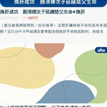
敗急需換肝。陳小弟的父母等待北榮肝臟移植團隊赴越期望落空，
並獲知越南主播之女來台肝臟移植後恢復良好，主治醫師亦建議來
換肝成功 顏清標次子延續慈父生命#換肝
台治療，陳母即寫信向劉君恕主任求助，並積極籌措龐大的醫療費
2020/05/25
Uho編輯部
用。劉君恕主任同意施行手術，並給予術前諮詢及來台前各項醫療
（優活健康網新聞部／綜合報導）活體肝臟移植手術到底有多困
檢查準備。在我國衛福部、台灣駐越南辦事處等單位積極協助下，
難？近日台中大甲鎮瀾宮董事顏清標換肝手術相當順利，術後意識
於去年12月30日獲准來台。惟當時台灣出現一例新冠肺炎英國變種
完全清醒，目前將留院觀察，預計約莫一個月出院返家，捐肝給父
病毒，禁止外籍人士入境，衛福部考量病況危急，仍特許於今年1月
親的次子顏仁賢，手術情況良好，短期即可出院。活體肝臟移植手
8日來台就醫，並可視病情需要進行緊急手術，不受14+7日居家隔離
術是台灣少數可以領先歐美的手術，發展精準度高，其中微出血量
的限制。1月16日，陳小弟抵台後第9日，因病況不佳緊急進行肝臟
捐肝手術平均出血量只有100CC左右。綿密血管組織 增加活體肝
移植手術，雖母子二檢PCR皆為陰性，但醫療團隊考量入境僅9天，
臟移植難度高雄長庚名譽院長陳肇隆醫師表示，肝臟移植手術之所
仍採取最高規格防護，在獨立空調房間施行手術，且所有人員均穿
以困難，是因爲受肝者是其他內外科方法不能治療的嚴重肝病患
著全套防護衣，由母親捐出左側葉肝臟19％，摘取手術時間約5.5小
者，加上肝臟是血流極為豐富的器官，有非常綿密的肝動脈、門靜
時，為反覆確認肝臟門靜脈狀況，植入手術時間長達12.5小時，手術
脈、肝靜脈和膽管，因此非常容易出血。而人體的凝血因子大多都
十分順利成功。母隔離3周後終見愛子 一家再度團圓1月27日，陳
在肝臟合成，壞掉的肝臟則無法合成足夠的凝血因子。陳肇隆醫師
小弟的母親出院，至1月29日（21天）隔離期滿，終於可以進入加護
指出，肝硬化會引起門脈高壓造成脾臟腫大，進一步則會破壞血小
病房看到分離長達3周的愛子，陳小弟的父親也在隔離21日後首次見
板，同時在肝臟周圍形成不正常側枝循環，這些周圍的薄壁血管易
到妻兒，場面温馨感人。2月10日小年夜，劉君恕主任特別到病房發
造成大量出血，將提高手術風險，加上植入的肝臟必須馬上發揮功