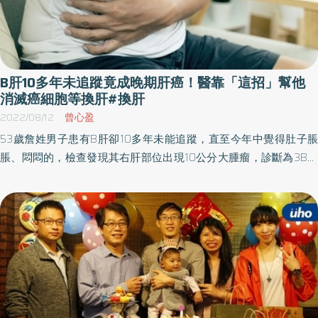
B肝10多年未追蹤竟成晚期肝癌！醫靠「這招」幫他
消滅癌細胞等換肝#換肝
2022/08/12
曾心盈
53歲詹姓男子患有B肝卻10多年未能追蹤，直至今年中覺得肚子脹
脹、悶悶的，檢查發現其右肝部位出現10公分大腫瘤，診斷為3B晚
期肝癌，癌細胞已擴散到肝門靜脈，不適合換肝。醫師透過口服標
靶藥物再加上呼吸調控放射線治療方式，1個月後，肝門靜脈腫瘤幾
乎消失，讓他重燃換肝希望。