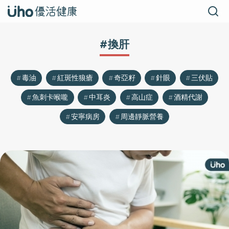
#換肝
毒油
紅斑性狼瘡
奇亞籽
針眼
三伏貼
魚刺卡喉嚨
中耳炎
高山症
酒精代謝
安寧病房
周邊靜脈營養