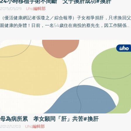
24小時移植手術不間斷 父子換肝成功#換肝
紅包給予陳小弟一家人新年祝福，2月14日術後4周，陳小弟順利出
能，難度高但也是改善最大的手術之一。保障捐肝者安全 也讓移
2015/05/29
Uho編輯部
院，預計於近期返回越南。陳小弟的父母親表示，雖然心疼愛子小
植者回復生活常軌活體肝移植最重要的是保障捐肝者安全，但能留
（優活健康網記者張瓊之／綜合報導）子女相爭捐肝，只求換回父
小年紀即需承受這麼大的手術，但對於劉君恕主任領導專業團隊非
下多少肝臟因人而異，受肝者的體型大小將直接影響所需的肝臟面
親健康的身體！日前，一名54歲住在南投的蔡先生，因工作關係需
常有信心，在無法見到孩子期間，劉主任貼心的每天更新照片告知
積。陳肇隆醫師說明，手術過程中，雖然顏仁賢的血管、膽管跟別
長期應酬，五年前被確診為酒精性肝硬化，為了救命妻子便開始奔
狀況，大大減少他們的緊張和焦慮，看著越來越強大的孩子，他們
人有不一樣的變異，但通過精細的外科技術可以克服此難題，目前
波，到處打聽有關大愛捐贈肝臟的訊息，但等了又等，他身體狀況
已忘記所有苦難和痛苦，感謝北榮肝臟移植團隊的努力，讓兒子獲
保留左邊35％的肝臟。陳肇隆醫師表示，通過這項精密高端的移植
愈來愈差，不僅腹水嚴重、吐血，甚至還經常昏倒在家中。後來，
重生。
手術可以完成許多民眾遺愛人間的心願，更動人的是，在外科歷史
二名子女得知他的狀況後，相爭著捐出自己的肝來救爸爸，但因他
上，向來都是病人接受開刀，正常人願意為別人接受這麼高風險的
身體狀況極差，移植的失敗率比較高，所以，大多醫院皆不建議做
手術，當然不能容許有絲毫差錯，首要保障捐肝者的安全，也讓受
活體肝臟移植，但妻子擔心他無法等到大愛肝臟捐贈，輾轉到了大
肝移植患者順利回到工作崗位。（文章授權提供／健康醫療網）
林慈濟醫院，所幸與醫師的討論下，一一抗服了各種問題，經過長
達24小時的手術時間，終於成功協助順利完成活肝移植。即使風險
大 仍想為患者努力一試大林慈濟醫院移植中心尹文耀表示，在手
術前與家屬詳細說明，並且再三強調：「如果隨時想要改變，不要
因為不好意思而不敢說。」面對這一次艱巨的挑戰，雖然免不了擔
心最壞的狀況，但即使如此，仍想為患者努力一試。所以，在手術
母為病所累 孝女願同「肝」共苦#換肝
前分別協調了內、外等科幫忙，一同克服了蔡先生的身體狀況，包
2012/12/03
Uho編輯部