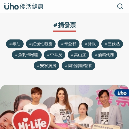
#捐發票
毒油
紅斑性狼瘡
奇亞籽
針眼
三伏貼
魚刺卡喉嚨
中耳炎
高山症
酒精代謝
安寧病房
周邊靜脈營養