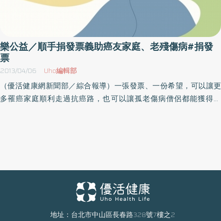
學習退化，家長得額外花時間照顧的問題。唐氏症基金會董事長林
正俠表示，基金會現有10間小型作業所，僅提供約200名唐寶寶、
心智障礙者工作訓練的空間，顯示出量能仍不足；另一方面，如何
給予唐寶寶、心智障礙者在小作所最好的學習環境，幫助他們擁有
樂公益／順手捐發票義助癌友家庭、老殘傷病#捐發
更多的才藝課培養閒暇時的興趣、更多元的社區適應課程學會自
票
立，都是急需挹注的部分，本次發票捐將全數用於小作所「專業教
2013/04/06
Uho編輯部
保師資運作經費」，給予青年們更好的學習機會。每個人都擁有個
（優活健康網新聞部／綜合報導）一張發票、一份希望，可以讓更
人特質 期盼大眾以理解化解誤解瑞莎則分享，這次是她第一次與
多罹癌家庭順利走過抗癌路，也可以讓孤老傷病僧侶都能獲得醫
唐寶寶相處，回憶起在拍攝宣傳時，唐寶寶看出她的緊張，趁著空
療、醫保及其他應有的照護，邀請您加入「順手捐發票」行列，匯
檔偷偷跟她說加油，讓她覺得唐寶寶「好真，連這些小細節都感受
集點滴愛心。現在，癌症希望基金會讓每位正在與癌奮戰的病友，
得到」；與他們一同製作手工皂時，也可以感受到他們對事情的專
不只活得久，還要活得好！其邀請大眾順手捐發票，許罹癌家庭希
注，堅持做到完美，「如果是我絕對不會那麼仔細」。瑞莎也透
望的未來，歡迎企業、學校、店家、機關團體共襄盛舉，欲加入順
露，她剛來台灣時，曾因外型，導致她無法與其他演員一起為新戲
手捐發票者，請下載報名表，以email或傳真方式至癌症希望基金
做宣傳，當時真的很受挫，其實包括唐寶寶、心智障礙者在內每個
會。參加對象為企業、學校、店家、機關團體等
人都一樣，擁有自己的特質，期盼透過自己的力量，能讓大眾以理
（http://www.ecancer.org.tw/ActivitiesDetail.aspx?IDNo=438）；
解化解誤解，並在萊爾富購物時捐出發票，或是大聲說出愛心碼321
另外，僧醫基金會也有電子發票捐贈方式：一、將愛心條碼貼於任
給予他們支持，並鼓勵唐寶寶、心智障礙者，只要持續努力做好該
何購物卡 → 店家掃描 → 完成捐贈、二、口述愛心碼 3131 （以上兩
地址：台北市中山區長春路328號7樓之2