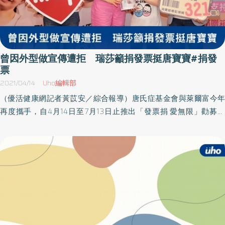
曾因外型做宣傳遭拒 瑞莎籲捐發票挺唐寶寶#捐發
票
2021/04/14
Uho編輯部
（優活健康網記者黃苡安／綜合報導）唐氏症基金會與萊爾富今年
再度攜手，自4月14日至7月13日止推出「發票捐 愛無限」勸募活
動。公益大使瑞莎於13日的記者會與唐寶寶力心PK製作手工皂，過
程中，力心「快狠準」地完成，還深怕瑞莎無法順利完成給予協
助，讓瑞莎直呼「超暖、超厲害」；瑞莎也透露剛來台灣時，曾發
生因外型做宣傳遭拒的受挫經驗，期盼藉由自身經驗告訴這群孩
子，只要堅持努力，總有一天會有好的成果。每年1500名身心障礙
者畢業 失業率卻高達8.1％根據統計，每年有近1500名身心障礙者
從高中、職特教學校畢業，但失業率高達8.1％，顯示出唐寶寶、心
智障礙者畢業後面臨到的窘境，若無法順利轉銜，將面臨無法持續