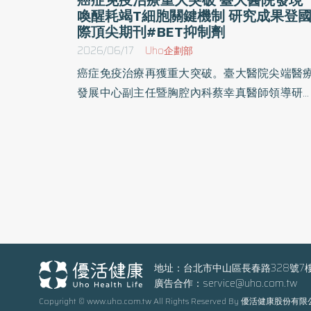
喚醒耗竭T細胞關鍵機制 研究成果登
際頂尖期刊#BET抑制劑
2026/06/17
Uho企劃部
癌症免疫治療再獲重大突破。臺大醫院尖端醫
發展中心副主任暨胸腔內科蔡幸真醫師領導研
團隊，攜手臺大醫院、臺大醫學院及中央研究
生物醫學科學研究所，成功發現可重新活化「
期耗竭T細胞（terminally exhausted T cells）
的新機制。研究證實，透過表觀遺傳藥物「BE
抑制劑（BET inhibitors）」可重塑T細胞代謝
態，恢復其抗腫瘤能力，進而提升癌症免疫治
效果。此項突破性成果於2026年5月12日正式
登於國際免疫學領域頂尖期刊《Natur
Immunology》，為克服免疫治療抗藥性帶來
地址：台北市中山區長春路328號7
廣告合作：
service@uho.com.tw
新方向，也展現臺大醫院於癌症轉譯醫學與精
Copyright © www.uho.com.tw All Rights Reserved By 優活健康股份有
醫療領域的國際研究實力。 T細胞是人體免疫系