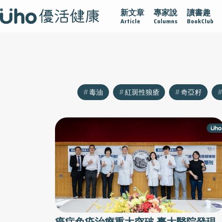
新文章
專家說
讀書趣
沾黏
守護腺在
疫情保衛戰
再生醫學
愛的未來視
Article
Columns
BookClub
毒油
紅斑性狼瘡
奇亞籽
癌症免疫治療重大突破 臺大醫院發現