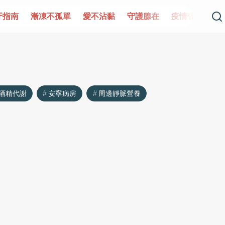
牙指南
漸凍不孤單
愛不沾黏
守護腺在
疫情保衛戰
酒精代謝
安寧病房
周邊靜脈營養