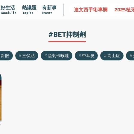
好生活
熱議題
有新事
認識攝護腺肥大
守護骨骼健康
達文西手術專欄
2025植
GoodLife
Topics
Event
#BET抑制劑
針眼
三伏貼
魚刺卡喉嚨
中耳炎
高山症