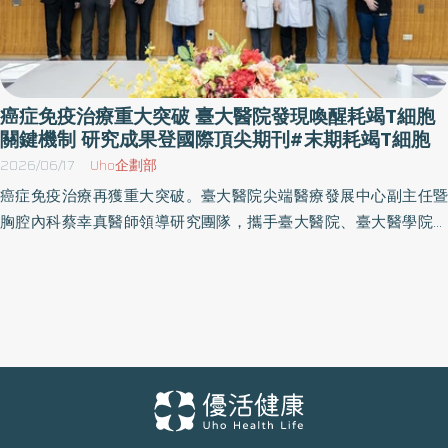
癌症免疫治療重大突破 臺大醫院發現喚醒耗竭T細胞
關鍵機制 研究成果登國際頂尖期刊#末期耗竭T細胞
2026/06/17
Uho企劃部
癌症免疫治療再獲重大突破。臺大醫院尖端醫療發展中心副主任暨
胸腔內科蔡幸真醫師領導研究團隊，攜手臺大醫院、臺大醫學院及
中央研究院生物醫學科學研究所，成功發現可重新活化「末期耗竭T
細胞（terminally exhausted T cells）」的新機制。研究證實，透過
表觀遺傳藥物「BET抑制劑（BET inhibitors）」可重塑T細胞代謝狀
態，恢復其抗腫瘤能力，進而提升癌症免疫治療效果。此項突破性
成果於2026年5月12日正式刊登於國際免疫學領域頂尖期刊
《Nature Immunology》，為克服免疫治療抗藥性帶來全新方向，
也展現臺大醫院於癌症轉譯醫學與精準醫療領域的國際研究實力。 T
細胞是人體免疫系統辨識並清除癌細胞的核心戰力。然而，當腫瘤