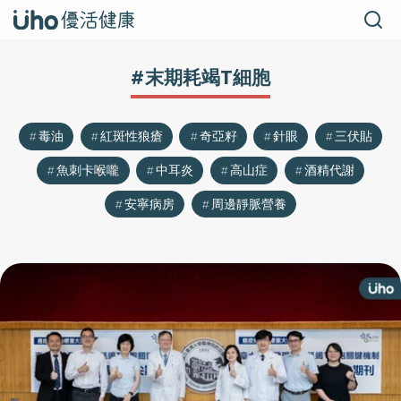
#末期耗竭T細胞
毒油
紅斑性狼瘡
奇亞籽
針眼
三伏貼
魚刺卡喉嚨
中耳炎
高山症
酒精代謝
安寧病房
周邊靜脈營養