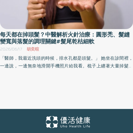
每天都在掉頭髮？中醫解析火針治療：圓形禿、髮縫
變寬與落髮的調理關鍵#髮尾乾枯細軟
2026/06/17
胡奕暄
「醫師，我最近洗頭的時候，排水孔都是頭髮。」 她坐在診間裡，
一邊說，一邊無奈地滑開手機照片給我看。梳子上纏著大量掉髮，
髮際線似乎也比以前越來越明顯。有人開始不敢綁頭髮，害怕頭皮
越來越明顯；也有人是在吹頭髮時，突然發現頭上出現一塊圓形缺
髮區域。 翰鳴堂中醫診所宋宛蓁中醫師表示近年來，門診中因「掉
髮」求診的人越來越多，而且年齡層明顯下降。不只是男性，許多
年輕女性也開始出現髮量減少、分線變寬、髮尾乾枯細軟等問題。
有人嘗試生髮水、保健食品、養髮療程，效果卻始終有限。 其實從
中醫角度來看，頭髮的問題，往往不只是頭皮問題，而是身體正在
發出的警訊。 宋宛蓁中醫認為：「髮為血之餘」、「腎其華在