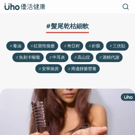
#髮尾乾枯細軟
毒油
紅斑性狼瘡
奇亞籽
針眼
三伏貼
魚刺卡喉嚨
中耳炎
高山症
酒精代謝
安寧病房
周邊靜脈營養