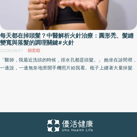
每天都在掉頭髮？中醫解析火針治療：圓形禿、髮縫
變寬與落髮的調理關鍵#火針
2026/06/17
胡奕暄
「醫師，我最近洗頭的時候，排水孔都是頭髮。」 她坐在診間裡，
一邊說，一邊無奈地滑開手機照片給我看。梳子上纏著大量掉髮，
髮際線似乎也比以前越來越明顯。有人開始不敢綁頭髮，害怕頭皮
越來越明顯；也有人是在吹頭髮時，突然發現頭上出現一塊圓形缺
髮區域。 翰鳴堂中醫診所宋宛蓁中醫師表示近年來，門診中因「掉
髮」求診的人越來越多，而且年齡層明顯下降。不只是男性，許多
年輕女性也開始出現髮量減少、分線變寬、髮尾乾枯細軟等問題。
有人嘗試生髮水、保健食品、養髮療程，效果卻始終有限。 其實從
中醫角度來看，頭髮的問題，往往不只是頭皮問題，而是身體正在
發出的警訊。 宋宛蓁中醫認為：「髮為血之餘」、「腎其華在