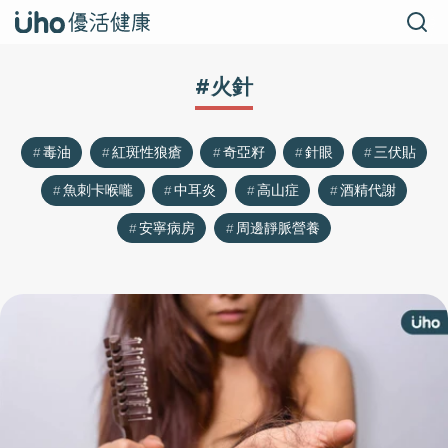
#火針
毒油
紅斑性狼瘡
奇亞籽
針眼
三伏貼
魚刺卡喉嚨
中耳炎
高山症
酒精代謝
安寧病房
周邊靜脈營養