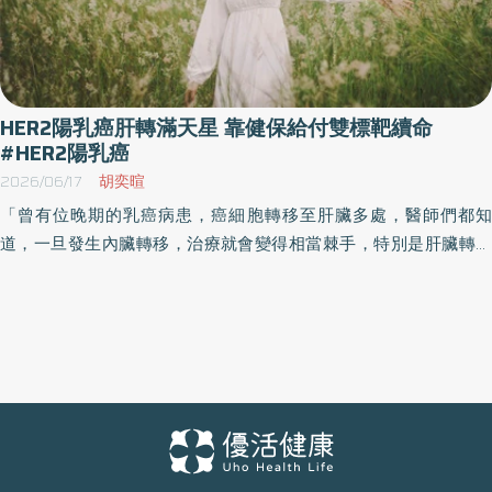
HER2陽乳癌肝轉滿天星 靠健保給付雙標靶續命
#HER2陽乳癌
2026/06/17
胡奕暄
「曾有位晚期的乳癌病患，癌細胞轉移至肝臟多處，醫師們都知
道，一旦發生內臟轉移，治療就會變得相當棘手，特別是肝臟轉移
的預後又會特別不好，因此患者本人一開始也非常憂心。」彰化基
督教醫院全方位乳房腫瘤中心主任陳達人教授分享診間個案，「所
幸，因為患者的乳癌檢驗為HER2陽性，第一線得以採用HER2雙標
靶治療。在經過幾次療程後，影像檢查顯示肝臟上幾乎完全看不到
任何癌細胞，讓患者喜出望外！」 HER2過度表現刺激乳癌腫瘤生
長！健保一線給付雙標靶救命卻藏隱憂？ 陳達人教授指出，HER2陽
性約占總乳癌人數的15-20%，代表癌細胞表面上的第二型人類上皮
細胞受體（HER2）過度表現，導致癌細胞生長分裂較快、惡性度較