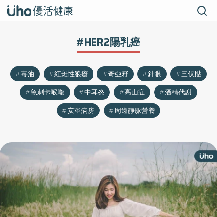
#HER2陽乳癌
毒油
紅斑性狼瘡
奇亞籽
針眼
三伏貼
魚刺卡喉嚨
中耳炎
高山症
酒精代謝
安寧病房
周邊靜脈營養