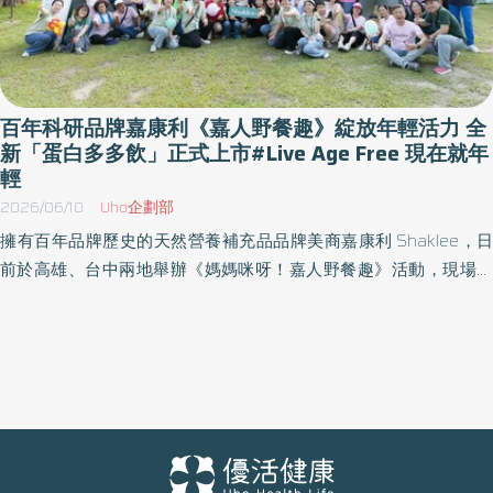
百年科研品牌嘉康利《嘉人野餐趣》綻放年輕活力 全
新「蛋白多多飲」正式上市#Live Age Free 現在就年
輕
2026/06/10
Uho企劃部
擁有百年品牌歷史的天然營養補充品品牌美商嘉康利 Shaklee，日
前於高雄、台中兩地舉辦《媽媽咪呀！嘉人野餐趣》活動，現場氣
氛熱絡，參與者透過互動交流、戶外野餐與趣味活動，共同體驗品
牌所倡議的健康生活理念。同時，品牌也於現場展示全新推出的
「蛋白多多飲」，以清爽乳酸風味與即開即飲的便利設計，為消費
者提供多元營養補充選擇。活動也呼應品牌「Live Age Free 現在就
年輕」的核心精神，鼓勵大眾以積極態度享受生活中的每一刻。 嘉
康利 Shaklee 長期投入營養領域相關產品研發，並持續推動健康生
活理念。品牌發展歷程中，曾推出多項營養補充與居家用品產品，