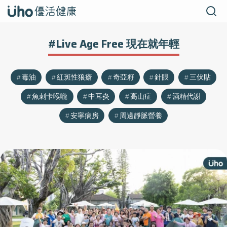
#Live Age Free 現在就年輕
毒油
紅斑性狼瘡
奇亞籽
針眼
三伏貼
魚刺卡喉嚨
中耳炎
高山症
酒精代謝
安寧病房
周邊靜脈營養