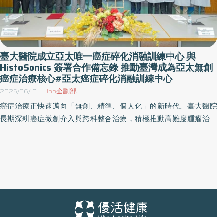
臺大醫院成立亞太唯一癌症碎化消融訓練中心 與
HistoSonics 簽署合作備忘錄 推動臺灣成為亞太無創
癌症治療核心#亞太癌症碎化消融訓練中心
2026/06/10
Uho企劃部
癌症治療正快速邁向「無創、精準、個人化」的新時代。臺大醫院
長期深耕癌症微創介入與跨科整合治療，積極推動高難度腫瘤治療
創新。2026年6月10日，臺大醫院正式與美國聚焦超音波碎化消融
技術領導廠商 HistoSonics 簽署合作備忘錄（MOU），並同步舉行
「亞太癌症碎化消融訓練中心」揭牌儀式，由臺大醫院院長余忠仁
代表簽署，象徵臺灣癌症無創治療正式邁向國際重要里程碑。此次
合作不僅代表臺大醫院在癌症碎化消融（Histotripsy）臨床應用、
研究發展與國際訓練能量獲得全球肯定，也使臺大醫院成為亞太地
區唯一具備多癌別碎化消融臨床試驗經驗與完整訓練體系的醫學中