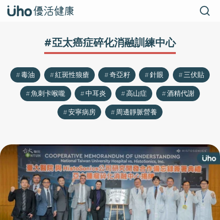
#亞太癌症碎化消融訓練中心
毒油
紅斑性狼瘡
奇亞籽
針眼
三伏貼
魚刺卡喉嚨
中耳炎
高山症
酒精代謝
安寧病房
周邊靜脈營養