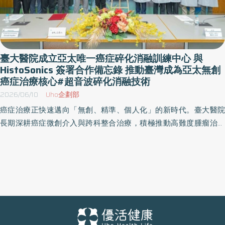
臺大醫院成立亞太唯一癌症碎化消融訓練中心 與
HistoSonics 簽署合作備忘錄 推動臺灣成為亞太無創
癌症治療核心#超音波碎化消融技術
2026/06/10
Uho企劃部
癌症治療正快速邁向「無創、精準、個人化」的新時代。臺大醫院
長期深耕癌症微創介入與跨科整合治療，積極推動高難度腫瘤治療
創新。2026年6月10日，臺大醫院正式與美國聚焦超音波碎化消融
技術領導廠商 HistoSonics 簽署合作備忘錄（MOU），並同步舉行
「亞太癌症碎化消融訓練中心」揭牌儀式，由臺大醫院院長余忠仁
代表簽署，象徵臺灣癌症無創治療正式邁向國際重要里程碑。此次
合作不僅代表臺大醫院在癌症碎化消融（Histotripsy）臨床應用、
研究發展與國際訓練能量獲得全球肯定，也使臺大醫院成為亞太地
區唯一具備多癌別碎化消融臨床試驗經驗與完整訓練體系的醫學中