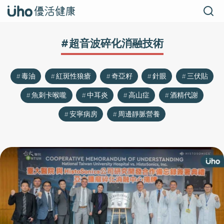
#超音波碎化消融技術
毒油
紅斑性狼瘡
奇亞籽
針眼
三伏貼
魚刺卡喉嚨
中耳炎
高山症
酒精代謝
安寧病房
周邊靜脈營養