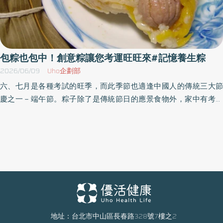
包粽也包中！創意粽讓您考運旺旺來#記憶養生粽
2026/06/09
Uho企劃部
六、七月是各種考試的旺季，而此季節也適逢中國人的傳統三大節
慶之一－端午節。粽子除了是傳統節日的應景食物外，家中有考生
的家屬也都會包些粽子，希望以「包粽＝包中」的象徵意義，獲得
好采頭。 粽子的種類非常多，除了一些傳統作料外，設計了幾種創
意粽，加入了一些對於考生有益處的食材包成粽子。在食材選擇
上，搭配了中醫裡有益於考生的食物為設計重點，分別從眼睛視力
保健、增加記憶力、舒緩壓力好心情，以及減少腸道負擔等四方面
來作為創意粽的主題。 明睛養眼粽(眼睛視力保健) 研究指出多吃葉
黃素(Lutein)的食物，可以改善視網膜黃斑區的老化，建議每人每天
約要攝取6毫克的葉黃素(相當於一大碗生菠菜=1/3碗熟菠菜)。胡蘿
蔔、南瓜、蕃薯、甘藍等，也是不錯的選擇；另外，富含維他命C及
地址：台北市中山區長春路328號7樓之2