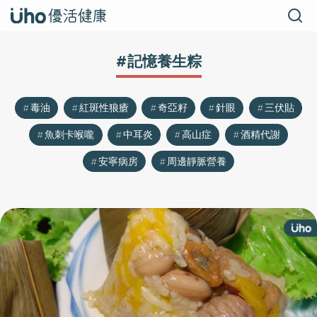
#記憶養生粽
毒油
紅斑性狼瘡
奇亞籽
針眼
三伏貼
魚刺卡喉嚨
中耳炎
高山症
酒精代謝
安寧病房
周邊靜脈營養