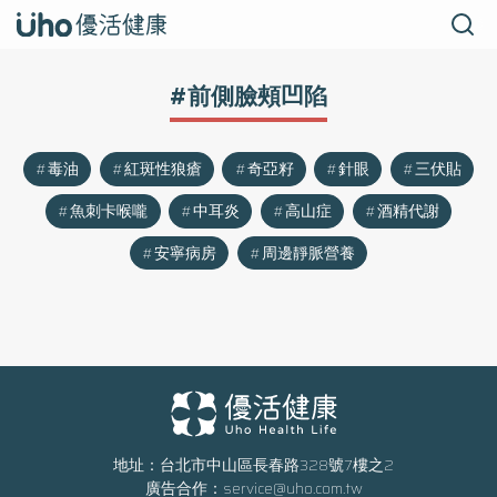
#前側臉頰凹陷
毒油
紅斑性狼瘡
奇亞籽
針眼
三伏貼
魚刺卡喉嚨
中耳炎
高山症
酒精代謝
安寧病房
周邊靜脈營養
地址：台北市中山區長春路328號7樓之2
廣告合作：
service@uho.com.tw