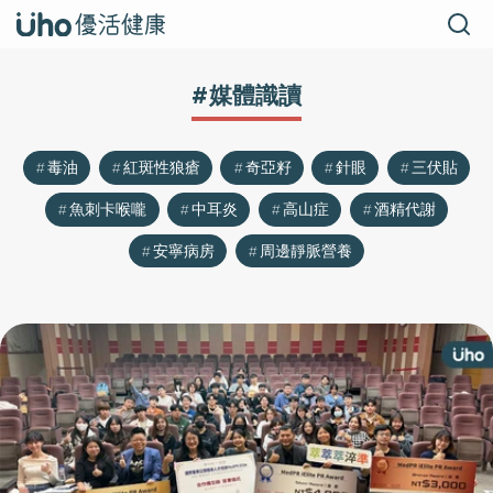
#媒體識讀
毒油
紅斑性狼瘡
奇亞籽
針眼
三伏貼
魚刺卡喉嚨
中耳炎
高山症
酒精代謝
安寧病房
周邊靜脈營養