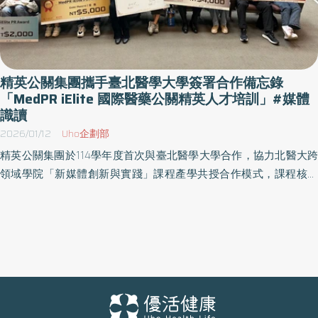
精英公關集團攜手臺北醫學大學簽署合作備忘錄
「MedPR iElite 國際醫藥公關精英人才培訓」#媒體
識讀
2026/01/12
Uho企劃部
精英公關集團於114學年度首次與臺北醫學大學合作，協力北醫大跨
領域學院「新媒體創新與實踐」課程產學共授合作模式，課程核心
聚焦於「MedPR iElite 國際醫藥公關精英人才培訓」。本次課程以健
康產業場域實際面臨問題，設計課程挑戰主題內容，結合實務案
例，帶領學生全面認識健康傳播、公關策略、議題管理與自媒體經
營。課程開放報名共吸引144名學生競爭僅60個名額，報名人數逾
額兩倍；其中51位為醫學系學生，顯示醫學生對醫療傳播與公共溝
通能力的高度期待，以及公關能力養成在醫療專業領域的重要性。
產學攜手：將真實醫療公關場景帶進醫學院 本次合作源自114學年度