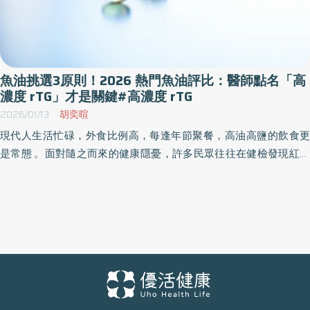
魚油挑選3原則！2026 熱門魚油評比：醫師點名「高
濃度 rTG」才是關鍵#高濃度 rTG
2026/01/13
胡奕暄
現代人生活忙碌，外食比例高，每逢年節聚餐，高油高鹽的飲食更
是常態 。面對隨之而來的健康隱憂，許多民眾往往在健檢發現紅字
（如低密度膽固醇 LDL 超標）後，才開始尋求保健品的協助 。