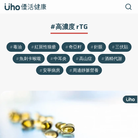
#高濃度 rTG
毒油
紅斑性狼瘡
奇亞籽
針眼
三伏貼
魚刺卡喉嚨
中耳炎
高山症
酒精代謝
安寧病房
周邊靜脈營養