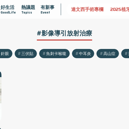
好生活
熱議題
有新事
認識攝護腺肥大
守護骨骼健康
達文西手術專欄
2025植
GoodLife
Topics
Event
#影像導引放射治療
針眼
三伏貼
魚刺卡喉嚨
中耳炎
高山症
身