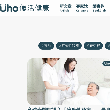
新文章
專家說
讀書趣
沾黏
守護腺在
疫情保衛戰
再生醫學
愛的未來視
Article
Columns
BookClub
毒油
紅斑性狼瘡
奇亞籽
童綜合醫院導入「適應性放療」，量