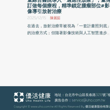
訂做每個療程，精準鎖定腫瘤部位#影
像導引放射治療
2025/12/15
陳麗茹
在過去，放射治療常被視為「一套計畫照到底
的治療方式；但隨著影像技術與人工智慧進步
放療早已邁入新時代。台中童綜合醫院放射腫
科主任葉啟源醫師表示，在治療過程中腫瘤瞬
萬變，如果治療計畫不跟著改變，反而可能讓
常組織受到不必要的照射。這正是適應性放射
療（Adaptive Radiotherapy）的核心價值所在
讓治療都精準貼合患者當下的狀態。 高解析影像
與人工智慧助攻 讓適應性放療落地實現 葉啟源
醫師說明，早期放射治療多依靠體表記號定位
精準度有限。以頭頸癌病人為例，腫瘤位置深(
地址：台北市中山區長春路328號7
廣告合作：
service@uho.com.tw
瘤外形複雜)、周圍器官密集，若無法正確掌握
Copyright © www.uho.com.tw All Rights Reserved By 優活健康股份有
度與範圍，就容易出現口乾、味覺喪失等副