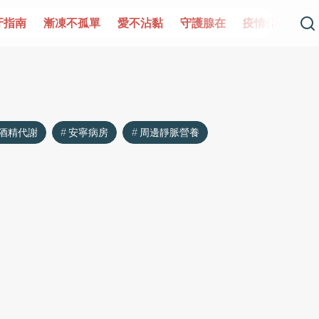
牙指南
漸凍不孤單
愛不沾黏
守護腺在
疫情保衛戰
酒精代謝
安寧病房
周邊靜脈營養