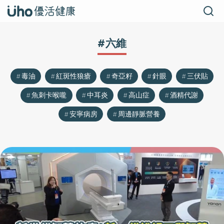
#六維
毒油
紅斑性狼瘡
奇亞籽
針眼
三伏貼
魚刺卡喉嚨
中耳炎
高山症
酒精代謝
安寧病房
周邊靜脈營養