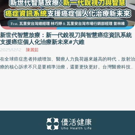
新世代智慧放療：新一代銳視刀與智慧癌症資訊系統
支援癌症個人化治療新未來#六維
2025/12/12
陳麗茹
在全球癌症患者持續增加、醫療人力負荷越來越高的時代，放射治
療的核心訴求不只是要精準治療，還要更快更好。台灣醫療科技展
期間，瓦里安展示出全面性的下一代癌症治療方案──包含德國精工
的「新一代銳視刀結合六維動態治療床」、智慧癌症資訊系統以
FHIR 國際標準串接癌症數位核心、結合嶄新光子計數CT與MRI的影
像技術，推動智慧癌症照護生態系發展。