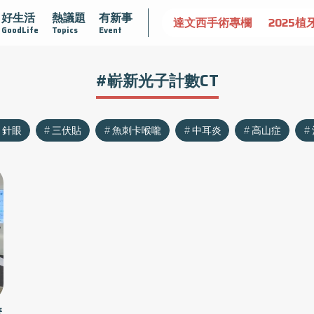
好生活
熱議題
有新事
認識攝護腺肥大
守護骨骼健康
達文西手術專欄
2025植
GoodLife
Topics
Event
#嶄新光子計數CT
針眼
三伏貼
魚刺卡喉嚨
中耳炎
高山症
慧