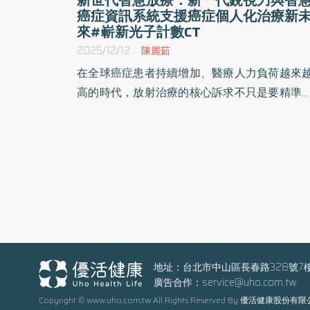
癌症資訊系統支援癌症個人化治療新
來#嶄新光子計數CT
2025/12/12
陳麗茹
在全球癌症患者持續增加、醫療人力負荷越來
高的時代，放射治療的核心訴求不只是要精準
療，還要更快更好。台灣醫療科技展期間，瓦
安展示出全面性的下一代癌症治療方案──包
德國精工的「新一代銳視刀結合六維動態治
床」、智慧癌症資訊系統以FHIR 國際標準串
癌症數位核心、結合嶄新光子計數CT與MRI的
像技術，推動智慧癌症照護生態系發展。
地址：台北市中山區長春路328號7
廣告合作：
service@uho.com.tw
Copyright © www.uho.com.tw All Rights Reserved By 優活健康股份有