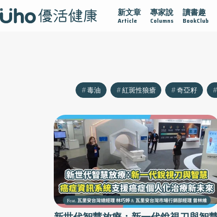
新文章
專家說
讀書趣
沾黏
守護腺在
疫情保衛戰
再生醫學
愛的未來視
Article
Columns
BookClub
毒油
紅斑性狼瘡
奇亞籽
新世代智慧放療：新一代銳視刀與智