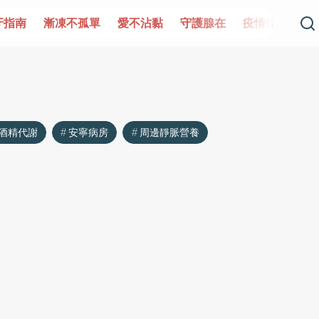
牙指南
漸凍不孤單
愛不沾黏
守護腺在
疫情保衛戰
酒精代謝
安寧病房
周邊靜脈營養