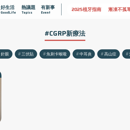
好生活
熱議題
有新事
守護骨骼健康
達文西手術專欄
2025植牙指南
漸凍不孤
GoodLife
Topics
Event
#CGRP新療法
針眼
三伏貼
魚刺卡喉嚨
中耳炎
高山症