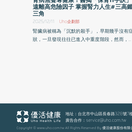
遠離高危險因子 掌握腎力人生#三高
三角
2025/12/11
Uho企劃部
腎臟病被稱為「沉默的殺手」，早期幾乎沒有
狀，一旦發現往往已進入中重度階段，然而，
層糖尿病學會理事長陳宏麟醫師指出，「腎臟
掉不是突然發生，而是慢性病長期累積的
果。」要預防腎臟惡化、避免共病風暴，陳宏
醫師以簡單口訣提醒民眾避免十一個風險因子
「胖、糖、老、壓、脂、心、蛋、藥、痛、史
菸」，分別代表肥胖、糖尿病、高齡、高血壓
高血脂、心血管疾病、蛋白尿、長期吃對腎臟
影響的藥物、痛風、腎臟病家族史與抽菸。「
個人符合越多項，腎臟壞得越快。」他強調，
地址：台北市中山區長春路328號7
廣告合作：
service@uho.com.tw
其高血糖、高血壓與高血脂形成的「三高鐵
Copyright © www.uho.com.tw All Rights Reserved By 優活健康股份有
角」正是影響腎臟的最大主因。