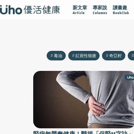
新文章
專家說
讀書趣
沾黏
守護腺在
疫情保衛戰
再生醫學
愛的未來視
Article
Columns
BookClub
毒油
紅斑性狼瘡
奇亞籽
腎病無聲奪健康！醫揭「保腎11字訣」