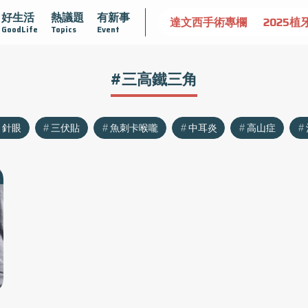
好生活
熱議題
有新事
認識攝護腺肥大
守護骨骼健康
達文西手術專欄
2025植
GoodLife
Topics
Event
#三高鐵三角
針眼
三伏貼
魚刺卡喉嚨
中耳炎
高山症