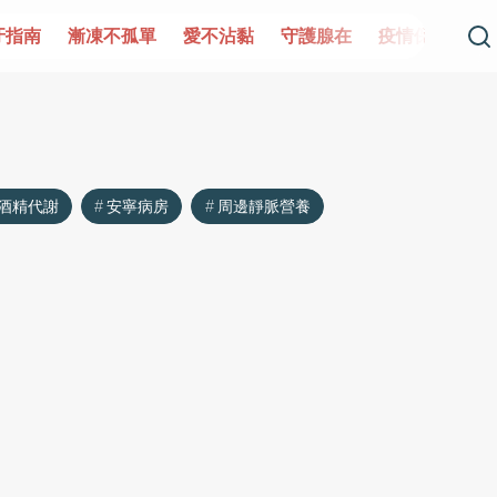
牙指南
漸凍不孤單
愛不沾黏
守護腺在
疫情保衛戰
酒精代謝
安寧病房
周邊靜脈營養