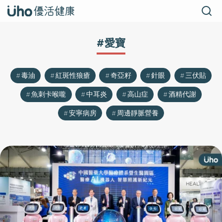
#愛寶
毒油
紅斑性狼瘡
奇亞籽
針眼
三伏貼
魚刺卡喉嚨
中耳炎
高山症
酒精代謝
安寧病房
周邊靜脈營養