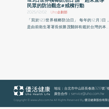
民眾的防治觀念#戒檳行動
2025/12/02
Uho企劃部
「寫於123世界檳榔防治日」 每年的12月3日，
是由前衛生署署長侯勝茂醫師有鑑於台灣的本
公衞研究顯示，若民眾同時有抽菸、嚼檳榔及
酒習慣，則罹患口腔癌的機率會比一般人高
123倍，而於1997年制定每年的12月3號為「12
世界檳榔防治日」。 其旨在提高大眾對嚼食檳
的健康風險認知，並鼓勵民眾拒絕檳榔、定期
行口腔癌篩檢。 檳榔的危險性 • 一級致癌物：國
際癌症研究總署已將檳榔列為一級致癌物，長
嚼食可能導致口腔癌，不論是否添加其他配料
• 高風險因子：約有九成的口腔癌患者有嚼食
地址：台北市中山區長春路328號7
廣告合作：
service@uho.com.tw
榔的習慣。 • 多種癌症風險：嚼食檳榔可能增
Copyright © www.uho.com.tw All Rights Reserved By 優活健康股份有
罹患口腔癌、咽癌、食道癌、肝膽癌及肺癌的
率。 • 其他副作用：長期嚼食會導致口腔黏膜