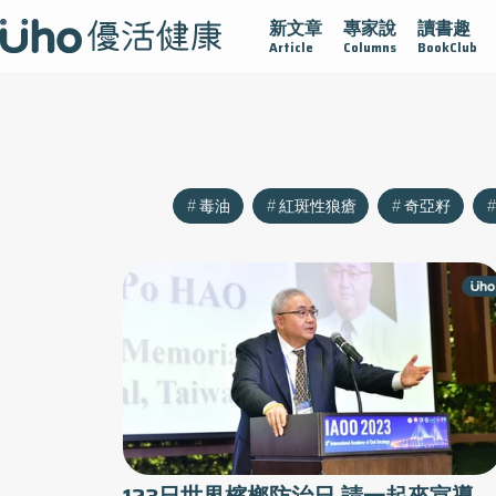
新文章
專家說
讀書趣
疫情保衛戰
再生醫學
愛的未來視
認識攝護腺肥大
Article
Columns
BookClub
毒油
紅斑性狼瘡
奇亞籽
123日世界檳榔防治日 請一起來宣導