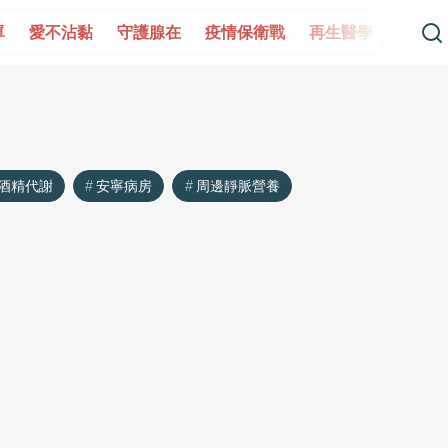
單
愛不沾黏
守護腺在
疫情保衛戰
再生醫學
愛的未
酒精代謝
安寧病房
周邊靜脈營養