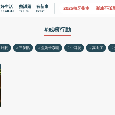
好生活
熱議題
有新事
守護骨骼健康
達文西手術專欄
2025植牙指南
漸凍不孤
GoodLife
Topics
Event
#戒檳行動
針眼
三伏貼
魚刺卡喉嚨
中耳炎
高山症