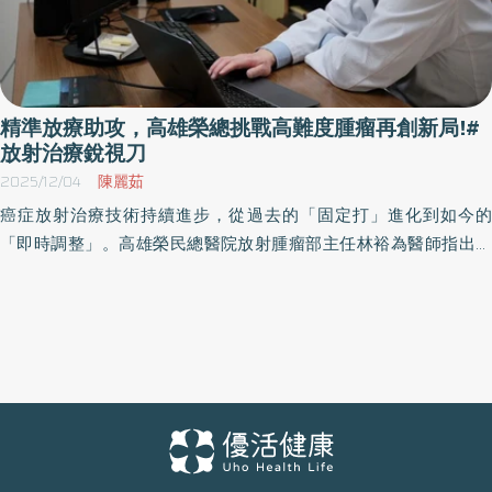
精準放療助攻，高雄榮總挑戰高難度腫瘤再創新局!#
放射治療銳視刀
2025/12/04
陳麗茹
癌症放射治療技術持續進步，從過去的「固定打」進化到如今的
「即時調整」。高雄榮民總醫院放射腫瘤部主任林裕為醫師指出，
傳統放療往往依照治療初期影像經電腦輔助設計單一治療計畫，但
隨著療程進行，病人體內的腫瘤與器官位置可能產生變化，若不即
時修正，可能導致治療精準度下降並使組織承受不必要的劑量。
「癌症病人的腫瘤和器官並非靜止不動，如果治療計畫不能跟著改
變，就可能帶來不必要的副作用。」林裕為醫師說明，這也是適應
性放射治療（Adaptive Radiotherapy）日益受到重視的原因。適應
性放射治療能依據病人每日影像變化，即時重新調整放射線角度與
劑量，讓放射線「只打在該打的地方」，更有效控制腫瘤，同時降