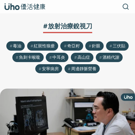
#放射治療銳視刀
毒油
紅斑性狼瘡
奇亞籽
針眼
三伏貼
魚刺卡喉嚨
中耳炎
高山症
酒精代謝
安寧病房
周邊靜脈營養