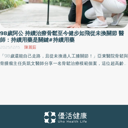
98歲阿公 持續治療骨鬆至今健步如飛從未換關節 醫
師：持續用藥是關鍵#持續用藥
2025/12/15
陳麗茹
「98歲還能自己走路，且從未換過人工膝關節！」亞東醫院骨鬆與
骨腫瘤主任吳凱文醫師分享一名骨鬆治療模範個案，這位超高齡男
性患者，因長期規律使用骨質疏鬆症藥物，維持了極佳的骨質密度
與行動能力。醫師強調，骨質疏鬆症就像高血壓、糖尿病一樣需要
長期治療，持續用藥才能有效預防骨折。 98歲案例打破迷思：年齡
不是問題，持續治療才是關鍵 吳凱文醫師表示，這名98歲男性患者
的案例讓許多人對超高齡者的刻板印象完全改觀。「很多患者覺得
年紀大了，骨鬆是必然的，治不治療都一樣，這名案例證明了持續
治療的價值。」骨質疏鬆是骨骼的慢性疾病，必須持續治療，同時
每天攝取足夠的鈣質及維生素D，才能保有良好的骨質密度!骨鬆藥品