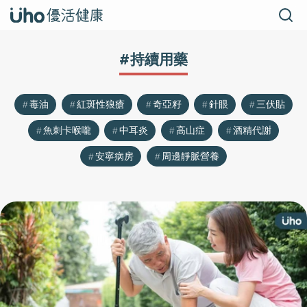
#持續用藥
毒油
紅斑性狼瘡
奇亞籽
針眼
三伏貼
魚刺卡喉嚨
中耳炎
高山症
酒精代謝
安寧病房
周邊靜脈營養