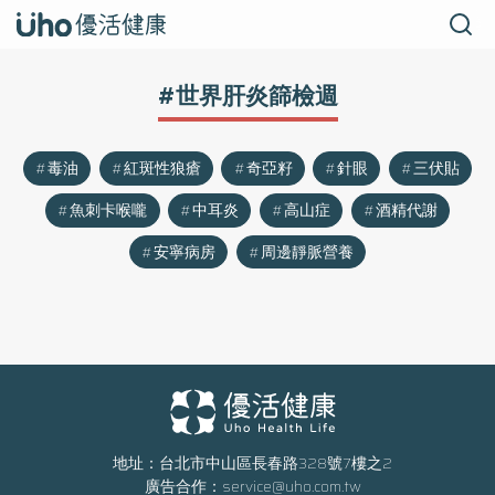
#世界肝炎篩檢週
毒油
紅斑性狼瘡
奇亞籽
針眼
三伏貼
魚刺卡喉嚨
中耳炎
高山症
酒精代謝
安寧病房
周邊靜脈營養
地址：台北市中山區長春路328號7樓之2
廣告合作：
service@uho.com.tw