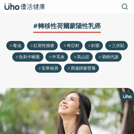
#轉移性荷爾蒙陽性乳癌
毒油
紅斑性狼瘡
奇亞籽
針眼
三伏貼
魚刺卡喉嚨
中耳炎
高山症
酒精代謝
安寧病房
周邊靜脈營養