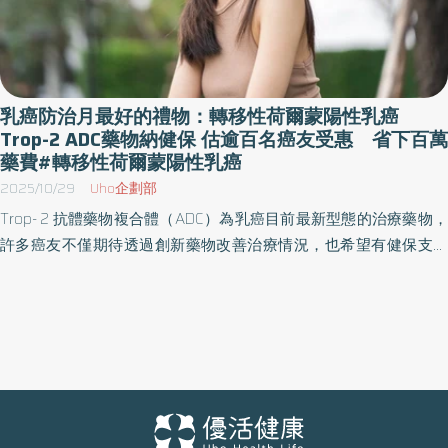
乳癌防治月最好的禮物：轉移性荷爾蒙陽性乳癌
Trop-2 ADC藥物納健保 估逾百名癌友受惠 省下百萬
藥費#轉移性荷爾蒙陽性乳癌
2025/10/29
Uho企劃部
Trop- 2 抗體藥物複合體（ADC）為乳癌目前最新型態的治療藥物，
許多癌友不僅期待透過創新藥物改善治療情況，也希望有健保支持
降低經濟負擔。10月為國際乳癌防治月，健保署也為癌友帶來「接
二連三」的好消息：繼三陰性乳癌第二線健保給付Trop- 2 抗體藥物
複合體（ADC）後，自114年10月1日起，部分局部晚期或轉移性的荷
爾蒙陽性、HER2陰性(HR+/HER2-)乳癌患者的第三線Trop- 2 抗體藥
物複合體（ADC）治療也獲得健保給付，替癌友省下逾百萬藥費。
台灣乳房醫學會理事長陳芳銘表示：「感謝健保署回應『局部晚期
或轉移性的荷爾蒙陽性、HER2陰性一年內快速惡化患者』的治療需