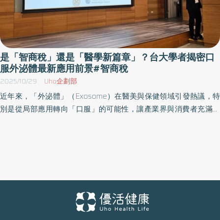
是「智商稅」還是「醫學新篇章」？台大學者揭密口
服外泌體最新應用前景#智商稅
2025/10/29
Uho企劃部
近年來，「外泌體」（Exosome）在醫美與保健領域引發熱議，特
別是從局部應用轉向「口服」的可能性，讓產業界與消費者充滿好
奇。為此，由康涅爾生醫創辦之健康品牌〈橘貓妍究室〉舉辦的
「口服外泌體之應用前景國際研討會」日前於南港國家生技研究園
區隆重舉行，會中特別邀請到國際外泌體研究先驅、台大博士沈湯
龍，以及生技領域專家劉紹祥博士共同主講，為這項劃時代的醫學
突破揭開神秘面紗。 權威學者釋疑 口服有效性與市場亂象 研討會聚
焦於外泌體應用領域的拓展，重點在於釐清市場上琳瑯滿目的資
訊，協助大眾與產業人士辨別真偽，共同回歸科學證據；沈博士也
針對如何選擇具備科學驗證、符合安全規範的口服產品提供了專業