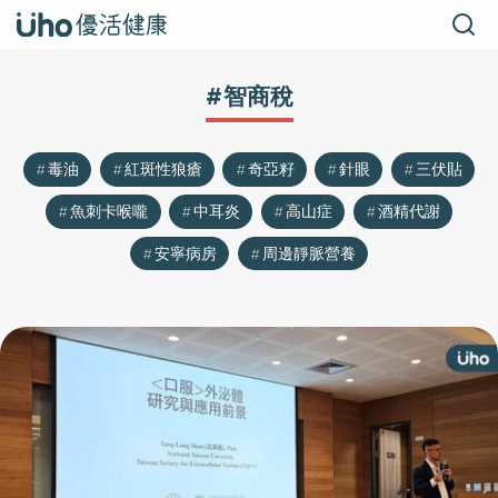
#智商稅
毒油
紅斑性狼瘡
奇亞籽
針眼
三伏貼
魚刺卡喉嚨
中耳炎
高山症
酒精代謝
安寧病房
周邊靜脈營養