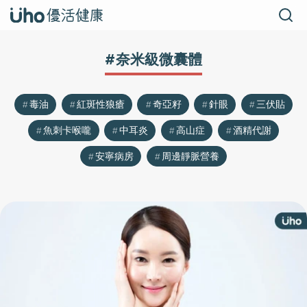
#奈米級微囊體
毒油
紅斑性狼瘡
奇亞籽
針眼
三伏貼
魚刺卡喉嚨
中耳炎
高山症
酒精代謝
安寧病房
周邊靜脈營養