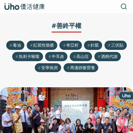
#善終平權
毒油
紅斑性狼瘡
奇亞籽
針眼
三伏貼
魚刺卡喉嚨
中耳炎
高山症
酒精代謝
安寧病房
周邊靜脈營養