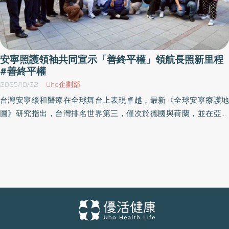
安寧照護領袖共同宣示「善終平權」領航長照新里程
#善終平權
2025/10/22
Uho企劃部
台灣安寧緩和醫療在全球舞台上表現卓越，最新《全球安寧療護地
圖》研究指出，台灣排名世界第三，僅次於德國與荷蘭，並在亞洲
居領先地位。這項研究肯定了台灣在政策推動、教育訓練與社區照
護等面向的長期成果，以及在推動「安寧法制化」與「普及化照
護」上的持續努力。 適逢今年世界安寧日主題「邁向承諾：打造普
及的安寧療護」，台灣安寧照顧協會（30週年）與安寧照顧基金會
（35週年）再次攜手共同舉辦「安寧三十而立 領航三五永續」－
2025世界安寧日暨安寧週年誌慶活動，共同宣示啟動「善終平權」
新里程碑，這也深層回應了台灣社會日益增長的長期照護需求。 台
灣在保障善終權利方面領先亞洲，繼2000年通過《安寧緩和醫療條