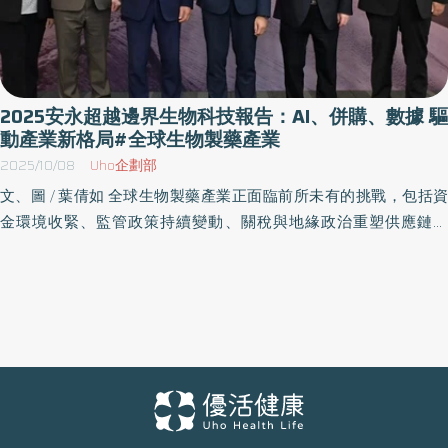
2025安永超越邊界生物科技報告：AI、併購、數據 驅
動產業新格局#全球生物製藥產業
2025/10/08
Uho企劃部
文、圖 / 葉倩如 全球生物製藥產業正面臨前所未有的挑戰，包括資
金環境收緊、監管政策持續變動、關稅與地緣政治重塑供應鏈版
圖。安永聯合會計師事務所舉辦<2025安永超越邊界生物科技產業
報告發表會>，匯聚專家們剖析生技產業最新趨勢，以及企業在風險
與機會環境並存環境中致勝的關鍵。 AI與智慧醫療 提升臺灣國際競
爭力 安永聯合會計師事務所所長傅文芳致詞表示，在高度不確定的
市場中，企業如何配置資源、聚焦關鍵資產，並以AI等創新科技提
升效率將成為關鍵。工研院副總暨生醫與醫材研究所所長莊曜宇分
享，由於臺灣醫護人員短缺等現象，工研院首創以臨床語料結合
Agentic AI，打造智慧醫療共創平台，助力醫護提升效率，並邀請更