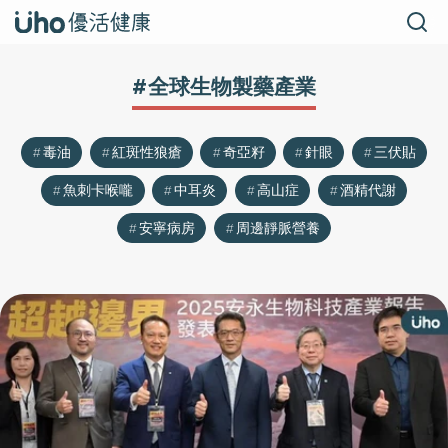
#全球生物製藥產業
毒油
紅斑性狼瘡
奇亞籽
針眼
三伏貼
魚刺卡喉嚨
中耳炎
高山症
酒精代謝
安寧病房
周邊靜脈營養