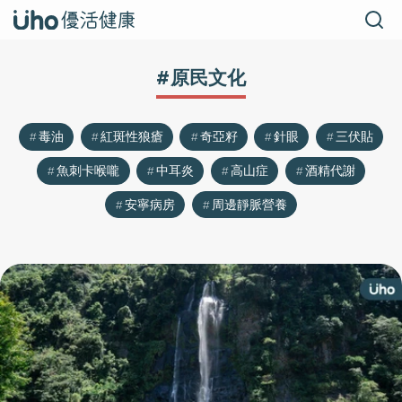
#原民文化
毒油
紅斑性狼瘡
奇亞籽
針眼
三伏貼
魚刺卡喉嚨
中耳炎
高山症
酒精代謝
安寧病房
周邊靜脈營養