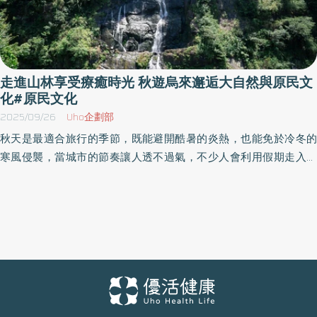
走進山林享受療癒時光 秋遊烏來邂逅大自然與原民文
化#原民文化
2025/09/26
Uho企劃部
秋天是最適合旅行的季節，既能避開酷暑的炎熱，也能免於冷冬的
寒風侵襲，當城市的節奏讓人透不過氣，不少人會利用假期走入山
林，展開一場療癒的「芬多精之旅」。 台北近郊的烏來，交通相當
便捷，車程不到一小時，就能感受到與市區截然不同的氛圍，綠意
盎然的山林步道、清新的空氣，以及濃厚的原住民文化氛圍，從散
步、賞景到品嚐在地風味美食，都能讓人身心放鬆，因此也吸引大
量國內外遊客前往度假。 山林洗禮──秋日健康休憩的最佳選擇 秋高
氣爽的日子裡，走進烏來山區，最直接的感受便是滿滿的芬多精。
研究顯示，森林浴能有效降低壓力荷爾蒙、促進免疫力，也能改善
睡眠品質，烏來擁有多條親民步道與自然景點，包含平坦好走的信