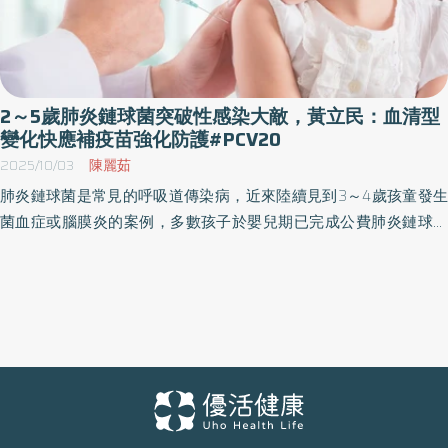
2～5歲肺炎鏈球菌突破性感染大敵，黃立民：血清型
變化快應補疫苗強化防護#PCV20
2025/10/03
陳麗茹
肺炎鏈球菌是常見的呼吸道傳染病，近來陸續見到3～4歲孩童發生
菌血症或腦膜炎的案例，多數孩子於嬰兒期已完成公費肺炎鏈球菌
公費13價（PCV13）疫苗接種，卻在2～5歲甚至更大年齡1，因「突
破性感染」侵襲而嚴重高燒不退、咳嗽惡化而住院2。 黃立民醫師提
醒，疫苗接種會改變血清型的「版圖」，就目前台灣流行情勢而
言，多涵蓋七種病毒型的20價疫苗(PCV20)更能「一次補進」關鍵
型別3。開學即備戰，呼籲家長提高警覺，補強防疫保護。 肺炎鏈球
菌感染的臨床表現可從中耳炎、鼻竇炎等輕症，發展到肺炎、膿胸
等重症4，其中最令人擔憂的是腦膜炎；即便救治成功，仍可能留下
癲癇、聽力受損、發展遲緩等後遺症5，少數甚至會影響其他器官功