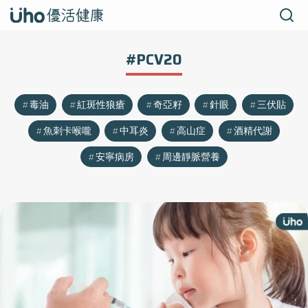
#PCV20
毒油
紅斑性狼瘡
奇亞籽
針眼
三伏貼
魚刺卡喉嚨
中耳炎
高山症
酒精代謝
安寧病房
周邊靜脈營養