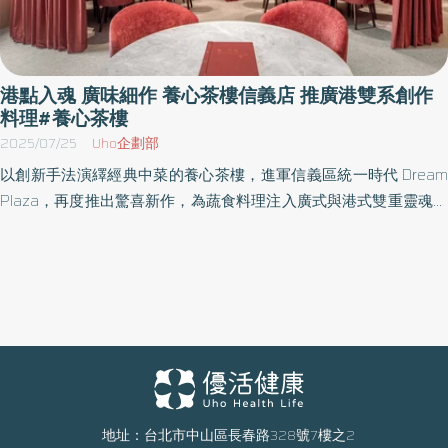
藝與西式松露香氣，口感紮實。 主食部分包含鍋氣十足的「香芋蕈
菇上海菜飯」，以及寓意招財的「旺來咬金蜜雙方」。此外，套組
更內含兩款經典「港點雙拼」，從皮薄多汁的鮮蔬小籠包到香氣撲
鼻的蘿蔔絲酥餅應有盡有。餐後則以象徵年年高升的「圓滿福禮
港點入魂 廣味細作 養心茶樓信義店 推廣港雙系創作
糕」劃下溫馨句點。這套 12道精選料理的豪華組合，原價5,280
料理#養心茶樓
元，現在預購即可享有5,016元的限時優惠價。 【YACHE 韓式蔬
2025/07/25
Uho企劃部
食】異國風情的火辣新春 想要過一個不一樣的馬年？YACHE韓式蔬
以創新手法演繹經典中菜的養心茶樓，進軍信義區統一時代 Dream
食推出充滿個性的年菜選擇！針對熱愛韓風的族群，提供「熟食大
Plaza，再度推出驚喜新作，為蔬食料理注入廣式與港式雙重靈魂。
套組」（優惠價3,680元），包含多道道地韓式小菜與功夫料理。
透過職人級火候與植物食材的細膩轉化，不只讓素食者吃得滿足，
2026/1/11前訂購更額外加碼贈送特製泡菜一罐。若為小家庭，亦有
更讓蔬食者重新定義「蔬食也能很有味」。 養心茶樓信義店，作為
自取的「熟食小套組」（預購價1,499元），提供雪濃嫩豆腐鍋或辣
品牌中指標店，不只承襲養心對食材、工序的堅持，更勇於在蔬食
泡菜嫩豆腐鍋供選擇，讓年夜飯充滿豐富的異國層次感。 即刻預
上玩出風格與文化層次。主廚陳建宏表示，本次菜單全面再升級，
購：養心沙龍已售罄，其餘品牌倒數搶購中 目前養心餐飲集團年菜
推廣式跟港式雙系創作料理，讓純植物料理也能擁有港點的精緻，
預購已進入高峰，「養心沙龍團圓禧筵」年菜組已全數售罄，再次
廣東料理煲菜的醇厚，為蔬食文化開啟更寬廣的視野與想像。 本次
證明了品牌的高人氣。為了不留遺憾，尚未預訂的民眾儘快前往官
全新料理設計，從經典港點、煲菜、炒飯到現代中式蔬食創作，傳
網搶購養心茶樓或YACHE的年菜套組。不論是宅配到府或是門市自
遞出廣式的純粹與港式的多變，首推精選四款招牌蒸點，設計為二
取，養心集團都要陪您用一桌暖心的蔬食，迎接馬到成功的奔騰新
人份，小巧多樣，一籠輕鬆嚐滿港式精華。 圖/養心茶樓信義店(楊承
地址：台北市中山區長春路328號7樓之2