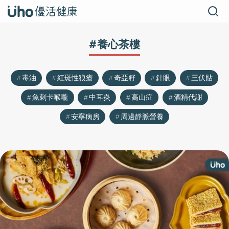
#養心茶樓
毒油
紅斑性狼瘡
奇亞籽
針眼
三伏貼
魚刺卡喉嚨
中耳炎
高山症
酒精代謝
安寧病房
周邊靜脈營養