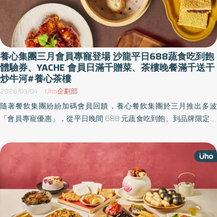
養心集團三月會員專寵登場 沙龍平日688蔬食吃到飽
體驗券、YACHE 會員日滿千贈菜、茶樓晚餐滿千送干
炒牛河#養心茶樓
2026/03/04
Uho企劃部
隨著餐飲集團紛紛加碼會員回饋，養心餐飲集團於三月推出多波
「會員專寵優惠」，從平日晚間 688 元蔬食吃到飽、到品牌限定會
員日滿額贈菜，再到茶樓經典港味加菜禮，只要加入養心會員，就
具備使用優惠券的資格。 讓會員在不同餐桌上，都能享有專屬驚喜
與寵愛。 會員專寵一 養心沙龍：三月平日周一到四 688 吃到飽體
驗券 養心沙龍以蔬食料理為核心，強調多元菜色選擇與豐盛口感，
從日常聚餐到節慶歡聚，都能用一道道料理把「吃得好」變成生活
的日常。 三月週一至週四晚間，凡養心集團會員可獲得三月【上海
蔬食 688 吃到飽體驗券】，內用即可享「當桌／每人 688 元吃到