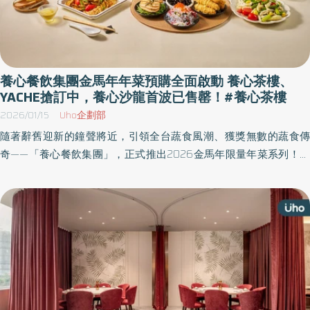
飽」優惠；菜單品項可任選、想吃什麼就點什麼，讓蔬食也能吃得
豐盛又過癮。大人費用$688／人，小孩費用（6–12 歲）$344／
人。服務費10%另計。提醒消費者，本活動不提供打包外帶服務，
並需另計 10% 服務費。 會員專寵二 YACHE 會員日：三月兩檔「滿
千贈指定菜色」 YACHE 以招牌煎餅與季節蔬菜料理深受喜愛，是台
養心餐飲集團金馬年年菜預購全面啟動 養心茶樓、
北唯一的韓式蔬食料理。 YACHE 於三月推出兩場會員日活動，會員
YACHE搶訂中，養心沙龍首波已售罄！#養心茶樓
單筆消費滿 $1,000 即贈一盤指定菜色，以兩款人氣主題菜色輪番上
2026/01/15
Uho企劃部
陣： 3/9 煎餅日：煎餅為 YACHE 最受歡迎的招牌菜色之一，當日主
隨著辭舊迎新的鐘聲將近，引領全台蔬食風潮、獲獎無數的蔬食傳
打必點回饋。3/18 野菜日：以「當令野菜」為靈感，搭配季節風
奇——「養心餐飲集團」，正式推出2026金馬年限量年菜系列！今
味，吃得清爽也吃得講究。 會員專寵三 養心茶樓：晚餐滿千送「干
年養心集團旗下三大指標品牌：「養心茶樓」、「YACHE 韓式蔬
炒牛河」 養心茶樓同步推出會員晚餐回饋，會員於晚餐時段單筆消
食」與「養心沙龍」，將精湛的跨國界廚藝融入健康蔬食。目前買
費滿 $1,000，即可獲贈一份必點第一名經典港味料理--干炒牛河
氣沸騰，其中「養心沙龍」年菜組首波已售罄，呼籲喜愛蔬食的饕
（贈品以現場供應為準）。 圖/三月YACHE會員日。兩檔「滿千贈指
客，務必把握最後機會預訂其他熱門套組。 【養心茶樓：富貴年菜
定菜色」。3/9 是煎餅日。(養心集團提供)
套組】跨越傳統與創新的港式饗宴 養心茶樓今年主打的「富貴年菜
套組」，匯集了店內最具代表性的功夫大菜與經典港點。其中最受
矚目的「一品松茸佛跳牆」，以頂級松茸與多種珍貴蕈菇慢火熬
燉，湯頭濃郁清甜；「蟲草花松露獅子頭」則巧妙融合中式手打技