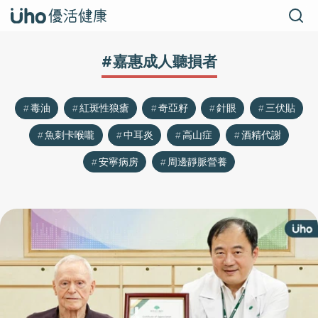
#嘉惠成人聽損者
毒油
紅斑性狼瘡
奇亞籽
針眼
三伏貼
魚刺卡喉嚨
中耳炎
高山症
酒精代謝
安寧病房
周邊靜脈營養