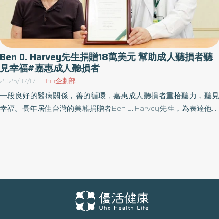
Ben D. Harvey先生捐贈18萬美元 幫助成人聽損者聽
見幸福#嘉惠成人聽損者
2025/07/17
Uho企劃部
一段良好的醫病關係，善的循環，嘉惠成人聽損者重拾聽力，聽見
幸福。長年居住台灣的美籍捐贈者Ben D. Harvey先生，為表達他對
台灣生活的感激之情，及國泰綜合醫院耳鼻喉科長年來對他本人及
社會大眾提供的專業醫療服務，特別捐贈18萬美元，用以支持成人
人工電子耳植入計畫，名為 「樂聆專案」（Joy in Listening
Project），可望嘉惠約10位成人聽損者。 聽力，是人類與世界溝通
的重要感官，聽力損失對個人的生活產生全面且深遠的影響。對兒
童而言，聽力損失直接影響語言的學習與發展；對成年人來說，聽
力障礙常使溝通困難，進而影響人際互動、職場表現與就業機會；
對高齡長者而言，聽力退化不只是自然老化的現象，更可能成為孤