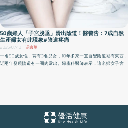
50歲婦人「子宮脫垂」滑出陰道！醫警吿：7成自然
生產婦女有此現象#陰道疼痛
2025/07/10
馮逸華
一名50歲女性，育有3名兒女，10年多來一直自覺陰道裡有東西，
近兩年發現陰道有一團肉露出。婦產科醫師表示，這名婦女子宮完
全脫垂，露出約5公分長子宮組織，進行脫垂修補手術後，子宮回到
原來位置。臨床統計，約7成自然生產婦女，有子宮脫垂現象，如果
感覺好像有東西在陰道裡，應及早求醫診療。