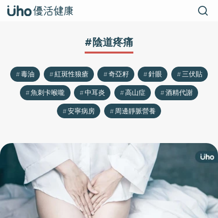
#陰道疼痛
毒油
紅斑性狼瘡
奇亞籽
針眼
三伏貼
魚刺卡喉嚨
中耳炎
高山症
酒精代謝
安寧病房
周邊靜脈營養