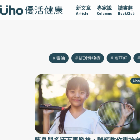
新文章
專家說
讀書趣
沾黏
守護腺在
疫情保衛戰
再生醫學
愛的未來視
Article
Columns
BookClub
毒油
紅斑性狼瘡
奇亞籽
腋臭與多汗不再尷尬：醫師教你重拾