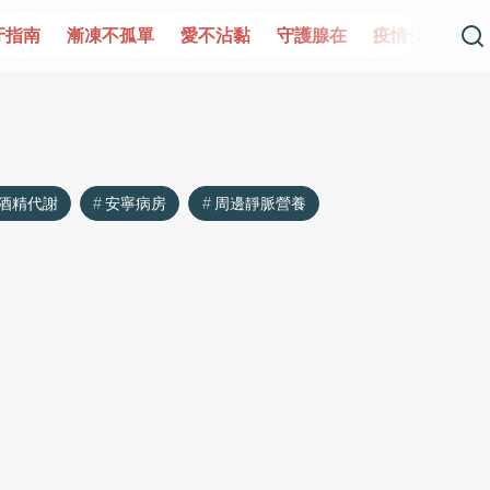
牙指南
漸凍不孤單
愛不沾黏
守護腺在
疫情保衛戰
酒精代謝
安寧病房
周邊靜脈營養