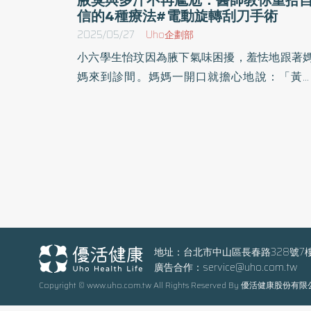
信的4種療法#電動旋轉刮刀手術
2025/05/27
Uho企劃部
小六學生怡玟因為腋下氣味困擾，羞怯地跟著
媽來到診間。媽媽一開口就擔心地說：「黃
師，她最近常被同學取笑叫『小狐狸』，說她
味道，讓她好自卑。我怕她升上國中後會影響
際關係，該怎麼辦？」 隨著年齡增長，尤其進
青春期後，部分人會出現腋臭（臭汗症）或腋
多汗症，這不僅影響生活品質，也常對心理造
壓力。天氣一熱，衣服腋下變黃、異味明顯，
上旁人的眼光，許多孩子與青少年因此變得封
自卑。 為什麼會有腋臭或多汗？ 人體的汗腺主
要分為兩種： 外分泌汗腺（主要負責調節體溫）
地址：台北市中山區長春路328號7
廣告合作：
service@uho.com.tw
頂漿腺（與氣味有關） 頂漿腺在青春期後會開始
Copyright © www.uho.com.tw All Rights Reserved By 優活健康股份有
分泌黏稠液體，這些分泌物被皮膚表面的細菌
解後，便會產生異味，也就是俗稱的「狐臭」