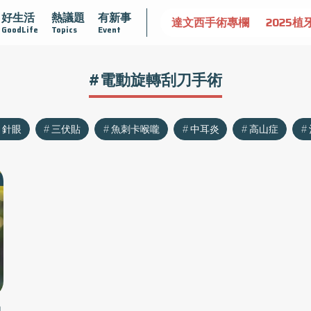
好生活
熱議題
有新事
認識攝護腺肥大
守護骨骼健康
達文西手術專欄
2025植
GoodLife
Topics
Event
#電動旋轉刮刀手術
針眼
三伏貼
魚刺卡喉嚨
中耳炎
高山症
自