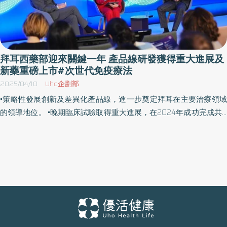
拜耳西藥部迎來關鍵一年 產品線研發獲得重大進展及
新藥重磅上市#次世代免疫療法
2025/04/10
Uho企劃部
•策略性發展創新及差異化產品線，進一步奠定拜耳在主要治療領域
的領導地位。 •晚期臨床試驗取得重大進展，在2024年成功完成共9
項第III期試驗。 •為攝護腺癌、心衰竭、轉甲狀腺素蛋白澱粉樣變性
心肌病及更年期提供治療新選擇。 •帕金森氏症的細胞療法與基因療
法旗艦專案取得重大進展。 柏林, 德國, 2025年4月1日 – 拜耳在年度
西藥部媒體日展示西藥成長策略及產品線研發的重要成果。 作為西
藥業務持續轉型的一部分，拜耳在研發投入大量資源以加速藥品創
新，同時建立差異化產品線，以確保在主要治療領域的長期發展，
包含腫瘤、心血管疾病、神經學與罕見疾病，及免疫學。拜耳也在
細胞及基因治療取得重大進展，達成重要的臨床試驗里程碑，特別