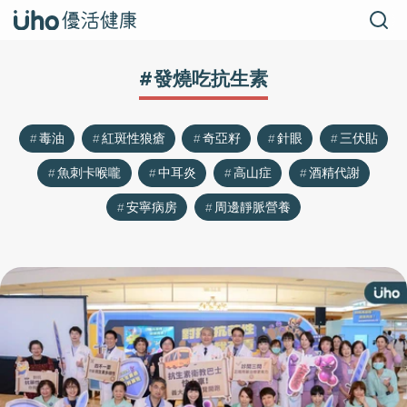
#發燒吃抗生素
毒油
紅斑性狼瘡
奇亞籽
針眼
三伏貼
魚刺卡喉嚨
中耳炎
高山症
酒精代謝
安寧病房
周邊靜脈營養