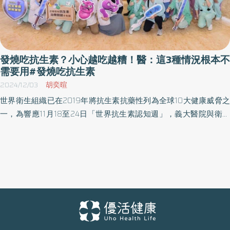
發燒吃抗生素？小心越吃越糟！醫：這3種情況根本不
需要用#發燒吃抗生素
2024/12/03
胡奕暄
世界衛生組織已在2019年將抗生素抗藥性列為全球10大健康威脅之
一，為響應11月18至24日「世界抗生素認知週」，義大醫院與衛生
福利部疾病管制署、台灣感染症醫學會及台灣感染管制學會，共同
舉辦「抗生素衛教巴士」展覽，期望透過創新互動方式，提升民眾
對抗生素使用的正確認知，共同防範抗藥性問題。 抗藥性問題日益
嚴重 醫界憂心 義守大學醫學院院長暨義大醫院執行副院長林俊農表
示，從最初抗生素展現卓越療效，到現在抗藥性問題日益嚴重，特
別是在醫院常見的金黃色葡萄球菌、鮑氏不動桿菌等菌種。他指
出，臺灣的抗藥性比例在全球排名偏高，而抗生素新藥的開發速度
遠不及細菌產生抗藥性的速度，情況令人憂心。林俊農教授進一步