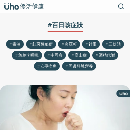
#百日咳症狀
毒油
紅斑性狼瘡
奇亞籽
針眼
三伏貼
魚刺卡喉嚨
中耳炎
高山症
酒精代謝
安寧病房
周邊靜脈營養