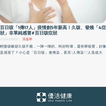
百日咳「1傳17人」疫情創5年新高！久咳、發燒「4症
狀」非單純感冒#百日咳症狀
2024/08/02
馮逸華
輕微咳嗽卻久咳不癒，一陣一陣的、時好時壞，還有哮喘聲，好像
是感冒了？小心是「百日咳」會傳染，甚至1人傳染17人造成大流
行！醫師提醒，民眾不論成人或小孩，都建議自費接種百日咳疫
苗，其中以孕婦接種疫苗，以保護新生兒預防感染最為重要，且每
次懷孕都應接種一次疫苗。