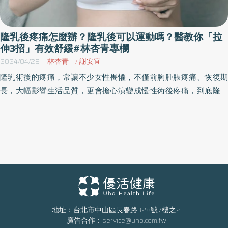
隆乳後疼痛怎麼辦？隆乳後可以運動嗎？醫教你「拉
伸3招」有效舒緩#林杏青專欄
2024/04/29
林杏青
|
謝安宜
隆乳術後的疼痛，常讓不少女性畏懼，不僅前胸腫脹疼痛、恢復期
長，大幅影響生活品質，更會擔心演變成慢性術後疼痛，到底隆乳
術後疼痛該如何緩解？《優活健康網》特邀杏仁復健科診所院長林
杏青及物理治療師謝安宜，圖文解析在家就可做的「3招」復健運
動，幫助肌肉放鬆伸展、舒緩疼痛。
地址：台北市中山區長春路328號7樓之2
廣告合作：
service@uho.com.tw