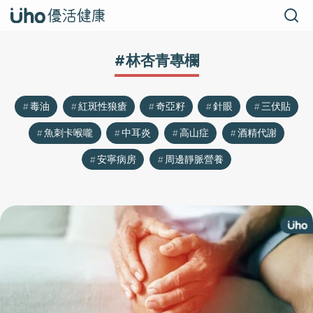
#林杏青專欄
毒油
紅斑性狼瘡
奇亞籽
針眼
三伏貼
魚刺卡喉嚨
中耳炎
高山症
酒精代謝
安寧病房
周邊靜脈營養