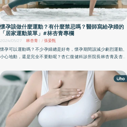
懷孕該做什麼運動？有什麼禁忌嗎？醫師寫給孕婦的
「居家運動菜單」#林杏青專欄
2024/05/27
林杏青
|
張晏甄
懷孕可以運動嗎？不少孕婦總是好奇，懷孕期間該減少劇烈運動、
小心地動，還是完全不要動呢？杏仁復健科診所院長林杏青及杏仁
復健科診所物理治療師張晏甄，為回答準媽媽們的疑惑，特撰寫
「孕婦運動指南」投稿至《優活健康網》。其實，只要注意運動的
強度，並遵守運動原則，運動更能維持孕期健康呢！