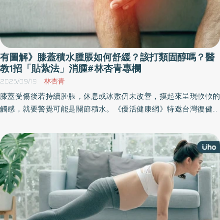
有圖解》膝蓋積水腫脹如何舒緩？該打類固醇嗎？醫
教1招「貼紮法」消腫#林杏青專欄
2025/09/19
林杏青
膝蓋受傷後若持續腫脹，休息或冰敷仍未改善，摸起來呈現軟軟的
觸感，就要警覺可能是關節積水。《優活健康網》特邀台灣復健醫
學會健康促進暨運動醫學委員會委員、杏仁復健科診所院長林杏青
撰文說明，臨床上不少患者抽掉積水後，短短幾天又再度出現積
水，因而擔心是否需要反覆抽水，甚至誤以為只能依賴類固醇藥
物，造成治療上的焦慮，其實是常見謬誤。