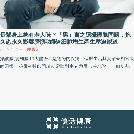
長輩身上總有老人味？「男」言之隱攝護腺問題，拖
久恐永久影響膀胱功能#細胞增生產生壓迫尿道
2024/02/19
陳麗茹
攝護腺(前列腺)肥大儘管不是危險的疾病，但對生活其實帶來相當大
的困擾，泌尿科醫師門診就常聽到患者愁眉苦臉地說，上廁所都尿
不乾淨、半夜要起來好幾次，褲子上還有漏尿味道被另一半念…… 輔
仁大學附設醫院泌尿科陳怡光醫師表示，攝護腺肥大與老化、遺
傳、飲食習慣、男性荷爾蒙等因素都有關，但主要的關鍵還是在於
老化，通常50歲以上男性族群會有三～四成因攝護腺肥大而有排尿
問題，隨著年紀增長逐漸增加，60歲以上會有五～六成，90歲以上
幾乎佔了九成。 細胞組織增生導致壓迫尿道 攝護腺肥大是因為細胞
增生產生壓迫尿道的情形，陳怡光醫師指出，主要表現症狀有兩大
類，第一類阻塞的症狀會有像是小便變細、中斷、分岔、殘留尿