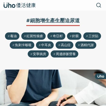
#細胞增生產生壓迫尿道
毒油
紅斑性狼瘡
奇亞籽
針眼
三伏貼
魚刺卡喉嚨
中耳炎
高山症
酒精代謝
安寧病房
周邊靜脈營養