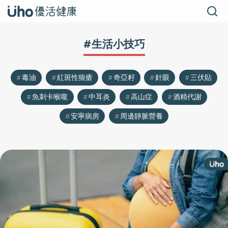
#生活小技巧
毒油
紅斑性狼瘡
奇亞籽
針眼
三伏貼
魚刺卡喉嚨
中耳炎
高山症
酒精代謝
安寧病房
周邊靜脈營養