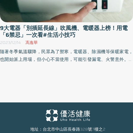
9大電器「別插延長線」吹風機、電暖器上榜！用電
「6禁忌」一次看#生活小技巧
2023/12/14
馮逸華
隨著冬季氣溫驟降，民眾為了禦寒，電暖器、除濕機等保暖家電，
也開始派上用場，但小心不當使用，可能引發漏電、火警意外。對
此，台電發文提醒，電暖器屬於高功率電器，需與寢具、衣物等易
燃物品，保持至少1公尺以上的安全距離，也要避免和其他電器共用
同一插座組，留意「3招」安全使用電器，一起度過舒適又溫暖的冬
天。
地址：台北市中山區長春路328號7樓之2