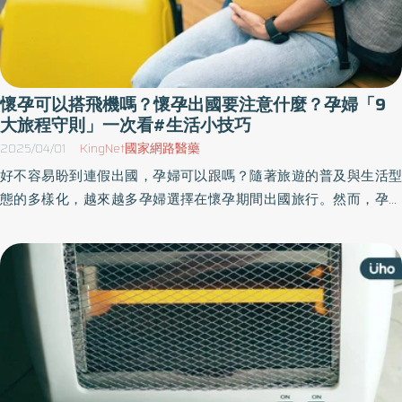
懷孕可以搭飛機嗎？懷孕出國要注意什麼？孕婦「9
大旅程守則」一次看#生活小技巧
2025/04/01
KingNet國家網路醫藥
好不容易盼到連假出國，孕婦可以跟嗎？隨著旅遊的普及與生活型
態的多樣化，越來越多孕婦選擇在懷孕期間出國旅行。然而，孕期
身體的變化可能帶來額外的健康風險，《優活健康網》特選此篇，
整理一篇孕婦旅行充足的準備與適當的防護措施，能確保孕婦的旅
程更加順利與安全。