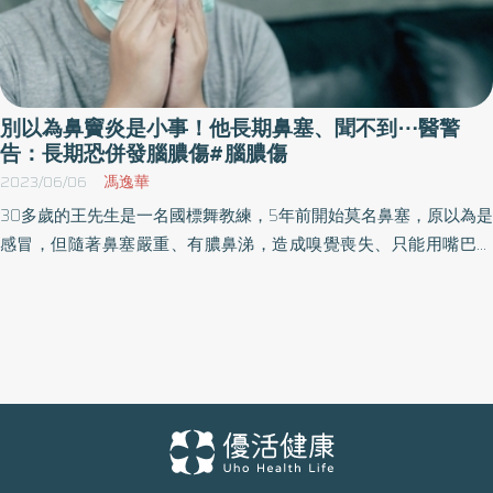
別以為鼻竇炎是小事！他長期鼻塞、聞不到⋯醫警
告：長期恐併發腦膿傷#腦膿傷
2023/06/06
馮逸華
30多歲的王先生是一名國標舞教練，5年前開始莫名鼻塞，原以為是
感冒，但隨著鼻塞嚴重、有膿鼻涕，造成嗅覺喪失、只能用嘴巴呼
吸，不但聞不到媽媽煮的滷肉飯香，甚至因為呼吸不順暢而影響舞
蹈表現，連飯碗也差點不保，就醫後確診為嚴重慢性鼻竇炎合併鼻
息肉，經開刀雖暫時改善，但幾年後卻再度復發，所幸已有新藥治
療方式。