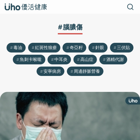
#腦膿傷
毒油
紅斑性狼瘡
奇亞籽
針眼
三伏貼
魚刺卡喉嚨
中耳炎
高山症
酒精代謝
安寧病房
周邊靜脈營養