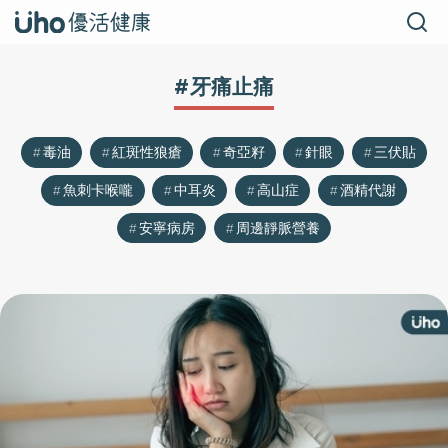
#牙痛止痛
毒油
紅斑性狼瘡
奇亞籽
針眼
三伏貼
魚刺卡喉嚨
中耳炎
高山症
酒精代謝
安寧病房
周邊靜脈營養