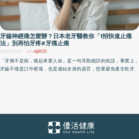
牙齒神經痛怎麼辦？日本老牙醫教你「1招快速止痛
法」別再怕牙疼#牙痛止痛
2023/05/11
Uho編輯部
「牙痛不是病，痛起來要人命」是一句耳熟能詳的俗語，事實上，
牙齒不僅是口中硬塊，也是連結全身的器官，想要避免產生蛀牙、
牙周病等口腔問題，就要了解牙齒的運作功能。 診療資歷超過40
年、日本牙醫博士小峰一雄於《牙痛，透露你的健康警訊》一書
中，分享最新醫學證明，幫助讀者靠「飲食療法」改善口腔疾病。
以下為原書摘文：