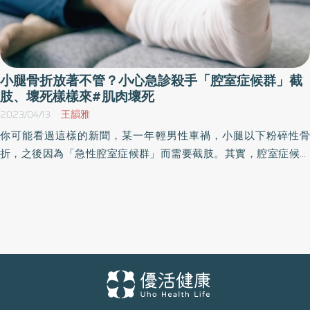
小腿骨折放著不管？小心急診殺手「腔室症候群」截
肢、壞死樣樣來#肌肉壞死
2023/04/13
王韻雅
你可能看過這樣的新聞，某一年輕男性車禍，小腿以下粉碎性骨
折，之後因為「急性腔室症候群」而需要截肢。其實，腔室症候群
是指在有限的肌肉空間中，因為內在壓力過大導致腔室內神經、血
管以及其內部構造功能受損的傷害。對此，骨科醫師表示，腔室症
候群較常發生於小腿，若沒有緊急治療，會迅速引起肌肉壞死，嚴
重甚至有截肢、死亡等後果。