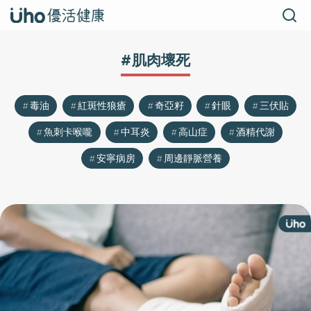
#肌肉壞死
毒油
紅斑性狼瘡
奇亞籽
針眼
三伏貼
魚刺卡喉嚨
中耳炎
高山症
酒精代謝
安寧病房
周邊靜脈營養